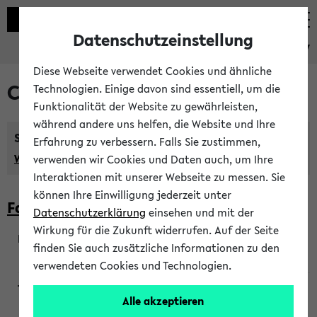
Datenschutzeinstellung
eKVV
Diese Webseite verwendet Cookies und ähnliche
Courses taught in English
Technologien. Einige davon sind essentiell, um die
Funktionalität der Website zu gewährleisten,
während andere uns helfen, die Website und Ihre
Semester:
Erfahrung zu verbessern. Falls Sie zustimmen,
WiSe 2026/2027
SoSe 2026
Previous...
verwenden wir Cookies und Daten auch, um Ihre
Interaktionen mit unserer Webseite zu messen. Sie
können Ihre Einwilligung jederzeit unter
Faculty of Biology
Datenschutzerklärung
einsehen und mit der
Wirkung für die Zukunft widerrufen. Auf der Seite
finden Sie auch zusätzliche Informationen zu den
200923
verwendeten Cookies und Technologien.
Alle akzeptieren
Wendisch, Peters-Wendisch, Stegelmann