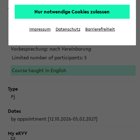
Nur notwendige Cookies zulassen
Projektmodul "Bakterielle Biotechnologie"
nach Vereinbarung; auch in der vorlesungsfreien Zeit.
Impressum
Datenschutz
Barrierefreiheit
Persönliche Anmeldung beim Veranstalter ist unbedingt
erforderlich.
Vorbesprechung: nach Vereinbarung
Limited number of participants: 5
Course taught in English
Pj
by appointment [12.10.2026-05.02.2027]