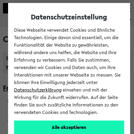
Datenschutzeinstellung
eKVV
Diese Webseite verwendet Cookies und ähnliche
Courses taught in English
Technologien. Einige davon sind essentiell, um die
Funktionalität der Website zu gewährleisten,
während andere uns helfen, die Website und Ihre
Semester:
Erfahrung zu verbessern. Falls Sie zustimmen,
WiSe 2026/2027
SoSe 2026
Previous...
verwenden wir Cookies und Daten auch, um Ihre
Interaktionen mit unserer Webseite zu messen. Sie
können Ihre Einwilligung jederzeit unter
Faculty of Biology
Datenschutzerklärung
einsehen und mit der
Wirkung für die Zukunft widerrufen. Auf der Seite
finden Sie auch zusätzliche Informationen zu den
200923
verwendeten Cookies und Technologien.
Alle akzeptieren
Wendisch, Peters-Wendisch, Stegelmann