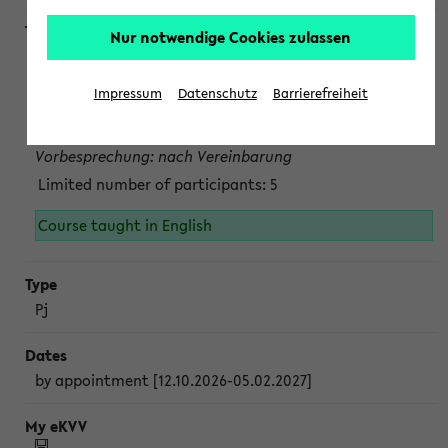
Nur notwendige Cookies zulassen
Projektmodul "Bakterielle Biotechnologie"
nach Vereinbarung; auch in der vorlesungsfreien Zeit.
Impressum
Datenschutz
Barrierefreiheit
Persönliche Anmeldung beim Veranstalter ist unbedingt
erforderlich.
Vorbesprechung: nach Vereinbarung
Limited number of participants: 5
Course taught in English
Pj
by appointment [12.10.2026-05.02.2027]