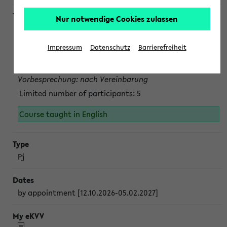
Nur notwendige Cookies zulassen
Projektmodul "Bakterielle Biotechnologie"
nach Vereinbarung; auch in der vorlesungsfreien Zeit.
Impressum
Datenschutz
Barrierefreiheit
Persönliche Anmeldung beim Veranstalter ist unbedingt
erforderlich.
Vorbesprechung: nach Vereinbarung
Limited number of participants: 5
Course taught in English
Pj
by appointment [12.10.2026-05.02.2027]