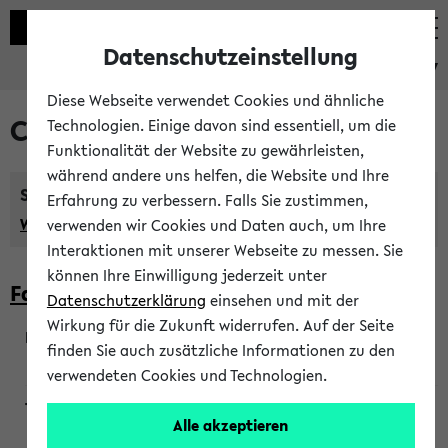
Datenschutzeinstellung
eKVV
Diese Webseite verwendet Cookies und ähnliche
Courses taught in English
Technologien. Einige davon sind essentiell, um die
Funktionalität der Website zu gewährleisten,
während andere uns helfen, die Website und Ihre
Semester:
Erfahrung zu verbessern. Falls Sie zustimmen,
WiSe 2026/2027
SoSe 2026
Previous...
verwenden wir Cookies und Daten auch, um Ihre
Interaktionen mit unserer Webseite zu messen. Sie
können Ihre Einwilligung jederzeit unter
Faculty of Biology
Datenschutzerklärung
einsehen und mit der
Wirkung für die Zukunft widerrufen. Auf der Seite
finden Sie auch zusätzliche Informationen zu den
200923
verwendeten Cookies und Technologien.
Alle akzeptieren
Wendisch, Peters-Wendisch, Stegelmann