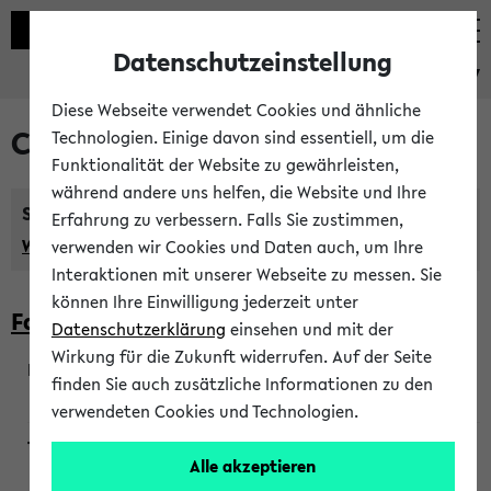
Datenschutzeinstellung
eKVV
Diese Webseite verwendet Cookies und ähnliche
Courses taught in English
Technologien. Einige davon sind essentiell, um die
Funktionalität der Website zu gewährleisten,
während andere uns helfen, die Website und Ihre
Semester:
Erfahrung zu verbessern. Falls Sie zustimmen,
WiSe 2026/2027
SoSe 2026
Previous...
verwenden wir Cookies und Daten auch, um Ihre
Interaktionen mit unserer Webseite zu messen. Sie
können Ihre Einwilligung jederzeit unter
Faculty of Biology
Datenschutzerklärung
einsehen und mit der
Wirkung für die Zukunft widerrufen. Auf der Seite
finden Sie auch zusätzliche Informationen zu den
200923
verwendeten Cookies und Technologien.
Alle akzeptieren
Wendisch, Peters-Wendisch, Stegelmann