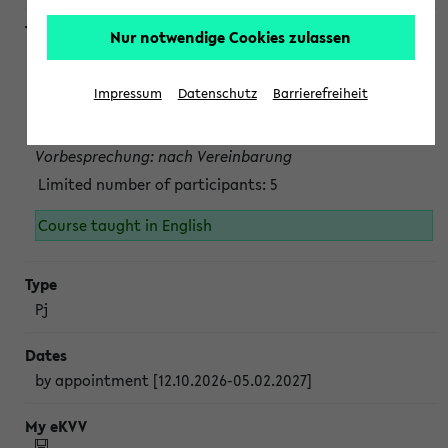
Nur notwendige Cookies zulassen
Projektmodul "Bakterielle Biotechnologie"
nach Vereinbarung; auch in der vorlesungsfreien Zeit.
Impressum
Datenschutz
Barrierefreiheit
Persönliche Anmeldung beim Veranstalter ist unbedingt
erforderlich.
Vorbesprechung: nach Vereinbarung
Limited number of participants: 5
Course taught in English
Pj
by appointment [12.10.2026-05.02.2027]