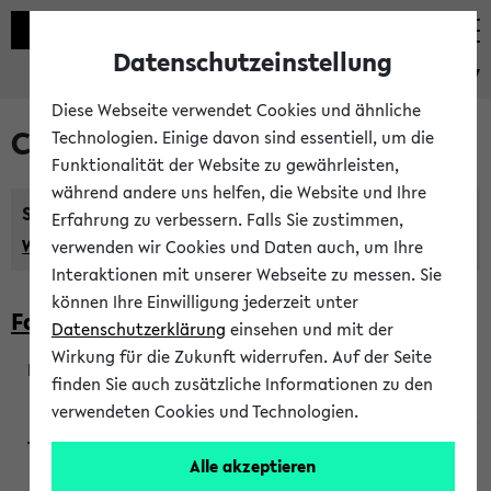
Datenschutzeinstellung
eKVV
Diese Webseite verwendet Cookies und ähnliche
Courses taught in English
Technologien. Einige davon sind essentiell, um die
Funktionalität der Website zu gewährleisten,
während andere uns helfen, die Website und Ihre
Semester:
Erfahrung zu verbessern. Falls Sie zustimmen,
WiSe 2026/2027
SoSe 2026
Previous...
verwenden wir Cookies und Daten auch, um Ihre
Interaktionen mit unserer Webseite zu messen. Sie
können Ihre Einwilligung jederzeit unter
Faculty of Biology
Datenschutzerklärung
einsehen und mit der
Wirkung für die Zukunft widerrufen. Auf der Seite
finden Sie auch zusätzliche Informationen zu den
200923
verwendeten Cookies und Technologien.
Alle akzeptieren
Wendisch, Peters-Wendisch, Stegelmann