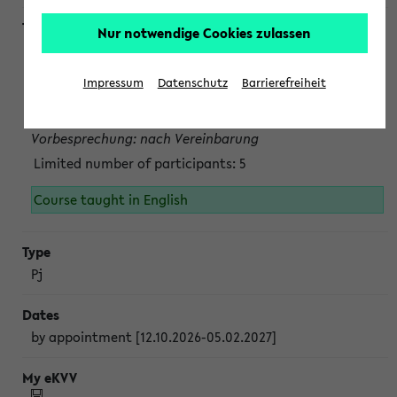
Nur notwendige Cookies zulassen
Projektmodul "Bakterielle Biotechnologie"
nach Vereinbarung; auch in der vorlesungsfreien Zeit.
Impressum
Datenschutz
Barrierefreiheit
Persönliche Anmeldung beim Veranstalter ist unbedingt
erforderlich.
Vorbesprechung: nach Vereinbarung
Limited number of participants: 5
Course taught in English
Pj
by appointment [12.10.2026-05.02.2027]