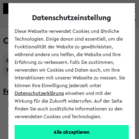
Datenschutzeinstellung
eKVV
Diese Webseite verwendet Cookies und ähnliche
Courses taught in English
Technologien. Einige davon sind essentiell, um die
Funktionalität der Website zu gewährleisten,
während andere uns helfen, die Website und Ihre
Semester:
Erfahrung zu verbessern. Falls Sie zustimmen,
WiSe 2026/2027
SoSe 2026
Previous...
verwenden wir Cookies und Daten auch, um Ihre
Interaktionen mit unserer Webseite zu messen. Sie
können Ihre Einwilligung jederzeit unter
Faculty of Biology
Datenschutzerklärung
einsehen und mit der
Wirkung für die Zukunft widerrufen. Auf der Seite
finden Sie auch zusätzliche Informationen zu den
200923
verwendeten Cookies und Technologien.
Alle akzeptieren
Wendisch, Peters-Wendisch, Stegelmann