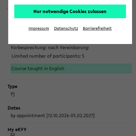
Nur notwendige Cookies zulassen
Projektmodul "Bakterielle Biotechnologie"
nach Vereinbarung; auch in der vorlesungsfreien Zeit.
Impressum
Datenschutz
Barrierefreiheit
Persönliche Anmeldung beim Veranstalter ist unbedingt
erforderlich.
Vorbesprechung: nach Vereinbarung
Limited number of participants: 5
Course taught in English
Pj
by appointment [12.10.2026-05.02.2027]