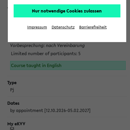
Nur notwendige Cookies zulassen
Projektmodul "Bakterielle Biotechnologie"
nach Vereinbarung; auch in der vorlesungsfreien Zeit.
Impressum
Datenschutz
Barrierefreiheit
Persönliche Anmeldung beim Veranstalter ist unbedingt
erforderlich.
Vorbesprechung: nach Vereinbarung
Limited number of participants: 5
Course taught in English
Pj
by appointment [12.10.2026-05.02.2027]