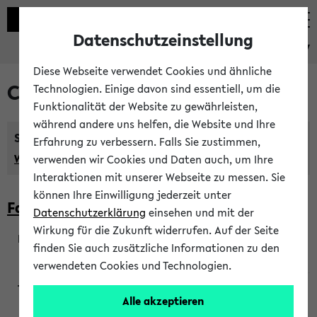
Datenschutzeinstellung
eKVV
Diese Webseite verwendet Cookies und ähnliche
Courses taught in English
Technologien. Einige davon sind essentiell, um die
Funktionalität der Website zu gewährleisten,
während andere uns helfen, die Website und Ihre
Semester:
Erfahrung zu verbessern. Falls Sie zustimmen,
WiSe 2026/2027
SoSe 2026
Previous...
verwenden wir Cookies und Daten auch, um Ihre
Interaktionen mit unserer Webseite zu messen. Sie
können Ihre Einwilligung jederzeit unter
Faculty of Biology
Datenschutzerklärung
einsehen und mit der
Wirkung für die Zukunft widerrufen. Auf der Seite
finden Sie auch zusätzliche Informationen zu den
200923
verwendeten Cookies und Technologien.
Alle akzeptieren
Wendisch, Peters-Wendisch, Stegelmann