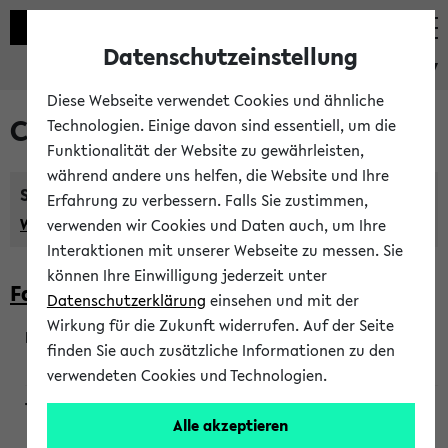
Datenschutzeinstellung
eKVV
Diese Webseite verwendet Cookies und ähnliche
Courses taught in English
Technologien. Einige davon sind essentiell, um die
Funktionalität der Website zu gewährleisten,
während andere uns helfen, die Website und Ihre
Semester:
Erfahrung zu verbessern. Falls Sie zustimmen,
WiSe 2026/2027
SoSe 2026
Previous...
verwenden wir Cookies und Daten auch, um Ihre
Interaktionen mit unserer Webseite zu messen. Sie
können Ihre Einwilligung jederzeit unter
Faculty of Biology
Datenschutzerklärung
einsehen und mit der
Wirkung für die Zukunft widerrufen. Auf der Seite
finden Sie auch zusätzliche Informationen zu den
200923
verwendeten Cookies und Technologien.
Alle akzeptieren
Wendisch, Peters-Wendisch, Stegelmann