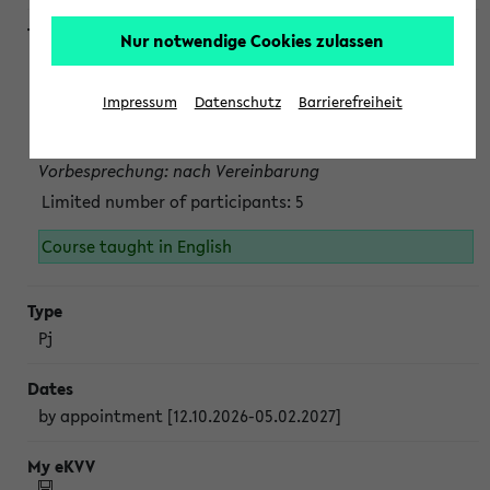
Nur notwendige Cookies zulassen
Projektmodul "Bakterielle Biotechnologie"
nach Vereinbarung; auch in der vorlesungsfreien Zeit.
Impressum
Datenschutz
Barrierefreiheit
Persönliche Anmeldung beim Veranstalter ist unbedingt
erforderlich.
Vorbesprechung: nach Vereinbarung
Limited number of participants: 5
Course taught in English
Pj
by appointment [12.10.2026-05.02.2027]