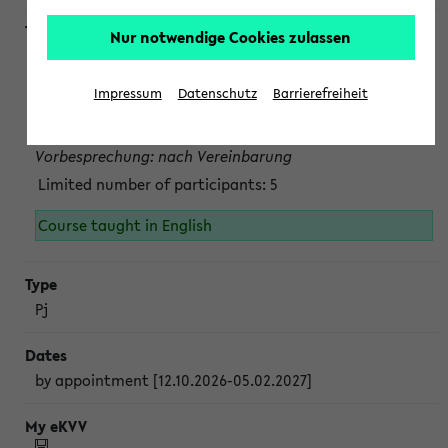
Nur notwendige Cookies zulassen
Projektmodul "Bakterielle Biotechnologie"
nach Vereinbarung; auch in der vorlesungsfreien Zeit.
Impressum
Datenschutz
Barrierefreiheit
Persönliche Anmeldung beim Veranstalter ist unbedingt
erforderlich.
Vorbesprechung: nach Vereinbarung
Limited number of participants: 5
Course taught in English
Pj
by appointment [12.10.2026-05.02.2027]