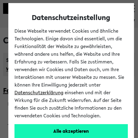
Datenschutzeinstellung
eKVV
Diese Webseite verwendet Cookies und ähnliche
Courses taught in English
Technologien. Einige davon sind essentiell, um die
Funktionalität der Website zu gewährleisten,
während andere uns helfen, die Website und Ihre
Semester:
Erfahrung zu verbessern. Falls Sie zustimmen,
WiSe 2026/2027
SoSe 2026
Previous...
verwenden wir Cookies und Daten auch, um Ihre
Interaktionen mit unserer Webseite zu messen. Sie
können Ihre Einwilligung jederzeit unter
Faculty of Biology
Datenschutzerklärung
einsehen und mit der
Wirkung für die Zukunft widerrufen. Auf der Seite
finden Sie auch zusätzliche Informationen zu den
200923
verwendeten Cookies und Technologien.
Alle akzeptieren
Wendisch, Peters-Wendisch, Stegelmann