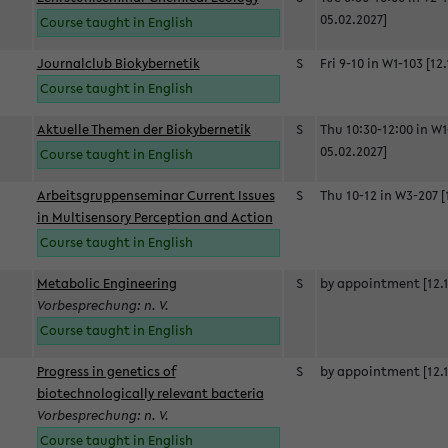
05.02.2027]
Course taught in English
Journalclub Biokybernetik
S
Fri 9-10 in W1-103 [12
Course taught in English
Aktuelle Themen der Biokybernetik
S
Thu 10:30-12:00 in W1
05.02.2027]
Course taught in English
Arbeitsgruppenseminar Current Issues
S
Thu 10-12 in W3-207 [
in Multisensory Perception and Action
Course taught in English
Metabolic Engineering
S
by appointment [12.1
Vorbesprechung: n. V.
Course taught in English
Progress in genetics of
S
by appointment [12.1
biotechnologically relevant bacteria
Vorbesprechung: n. V.
Course taught in English