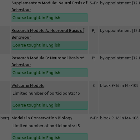
Supplementary Module: Neural Basis of
S+Pr
by appointment [12.1
Behaviour
Course taught in English
Research Module A: Neuronal Basis of
Pj
by appointment [12.1
Behaviour
Course taught in English
Research Module B: Neuronal Basis of
Pj
by appointment [12.1
Behaviour
Course taught in English
s
Welcome Module
S
block 9-16 in M4-108 
Limited number of participants: 15
Course taught in English
berg
Models in Conservation Biology
V+Pr
block 9-16 in M4-108 
Limited number of participants: 15
Course taught in English