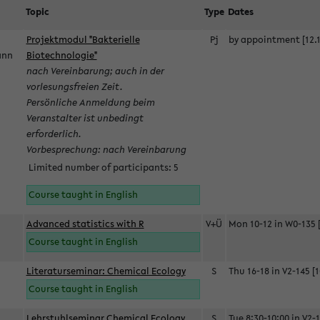
Topic
Type
Dates
Projektmodul "Bakterielle
Pj
by appointment [12.1
mann
Biotechnologie"
nach Vereinbarung; auch in der
vorlesungsfreien Zeit.
Persönliche Anmeldung beim
Veranstalter ist unbedingt
erforderlich.
Vorbesprechung: nach Vereinbarung
Limited number of participants: 5
Course taught in English
Advanced statistics with R
V+Ü
Mon 10-12 in W0-135 [
Course taught in English
Literaturseminar: Chemical Ecology
S
Thu 16-18 in V2-145 [1
Course taught in English
Lehrstuhlseminar Chemical Ecology
S
Tue 8:30-10:00 in V2-1