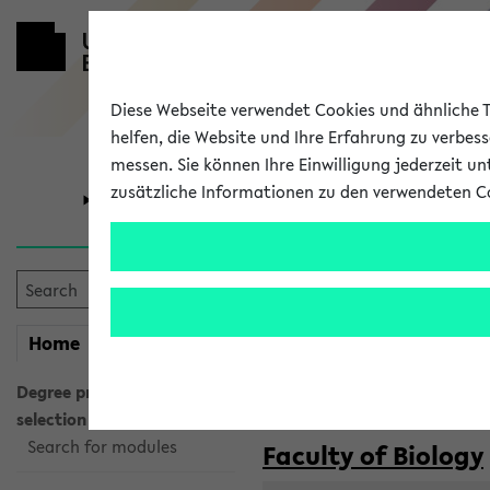
Diese Webseite verwendet Cookies und ähnliche Te
helfen, die Website und Ihre Erfahrung zu verbes
messen. Sie können Ihre Einwilligung jederzeit u
zusätzliche Informationen zu den verwendeten C
University
Research
Courses taug
my
Home
eKVV
Semester:
WiSe 2026/2027
SoSe 2026
Degree programme
selection
Search for modules
Faculty of Biology