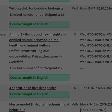
Writing club for budding biologists
V+Ü
Mon 15-17 [12.10.2026
Limited number of participants: 12
Course taught in English
ause,
Animal3 – Basics and new insights in
S
Wed 8:30-10:00 in W0-
applied animal behavior, animal
Wed 8:30-10:00 ONLIN
health and animal welfare
Wed 8:30-10:00 ONLINE
Online Veranstaltung mit
Wed 8:30-10:00 in W0-
ausgewählten Präsenzterminen in
Wed 8:30-10:00 ONLIN
Bielefeld
Wed 8:30-10:00 ONLIN
...
Limited number of participants: 20
Course taught in English
,
Adaptation in invasive species
S
Tue 14-16 in R.5 4-102
Course taught in English
Mastermodul B: Neural mechanisms of
V+Pr
block 9-16 in ZW1-22
behaviour
[16.11.-18.12.2026]