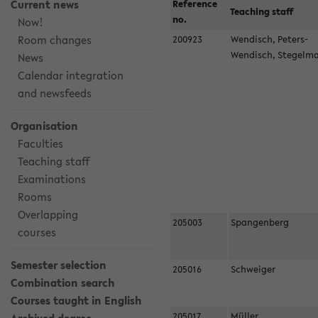
Current news
Reference
Teaching staff
no.
Now!
Room changes
200923
Wendisch, Peters-
Wendisch, Stegel
News
Calendar integration
and newsfeeds
Organisation
Faculties
Teaching staff
Examinations
Rooms
Overlapping
205003
Spangenberg
courses
Semester selection
205016
Schweiger
Combination search
Courses taught in English
205017
Müller