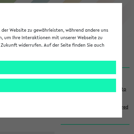
eKVV
ät der Website zu gewährleisten, während andere uns
h, um Ihre Interaktionen mit unserer Webseite zu
Zukunft widerrufen. Auf der Seite finden Sie auch
onal
MyUni
DE
LOG IN
S
Links
i
Use the combination search to
d
find specific lectures
e
How to indicate courses offered
b
in English
a