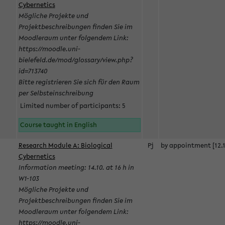
Cybernetics
Mögliche Projekte und
Projektbeschreibungen finden Sie im
Moodleraum unter folgendem Link:
https://moodle.uni-
bielefeld.de/mod/glossary/view.php?
id=713740
Bitte registrieren Sie sich für den Raum
per Selbsteinschreibung
Limited number of participants: 5
Course taught in English
Research Module A: Biological
Pj
by appointment [12.1
Cybernetics
Information meeting: 14.10. at 16 h in
W1-103
Mögliche Projekte und
Projektbeschreibungen finden Sie im
Moodleraum unter folgendem Link:
https://moodle.uni-