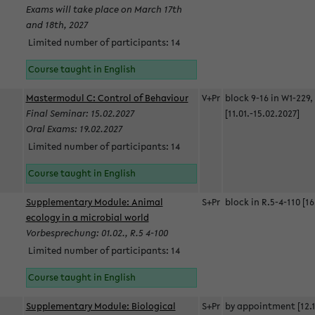
Exams will take place on March 17th
and 18th, 2027
Limited number of participants: 14
Course taught in English
Mastermodul C: Control of Behaviour
V+Pr
block 9-16 in W1-229,
Final Seminar: 15.02.2027
[11.01.-15.02.2027]
Oral Exams: 19.02.2027
Limited number of participants: 14
Course taught in English
Supplementary Module: Animal
S+Pr
block in R.5-4-110 [16
ecology in a microbial world
Vorbesprechung: 01.02., R.5 4-100
Limited number of participants: 14
Course taught in English
Supplementary Module: Biological
S+Pr
by appointment [12.1