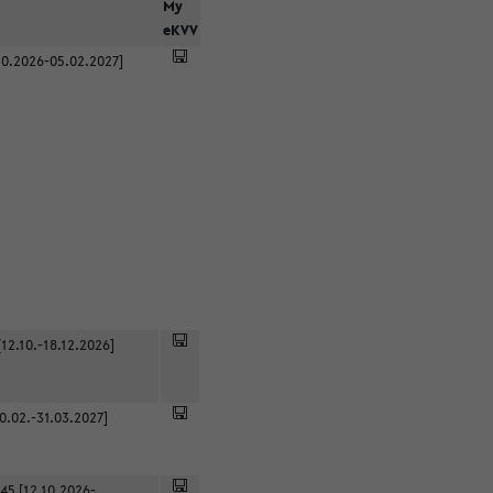
r
My
eKVV
0.2026-05.02.2027]
12.10.-18.12.2026]
0.02.-31.03.2027]
45 [12.10.2026-