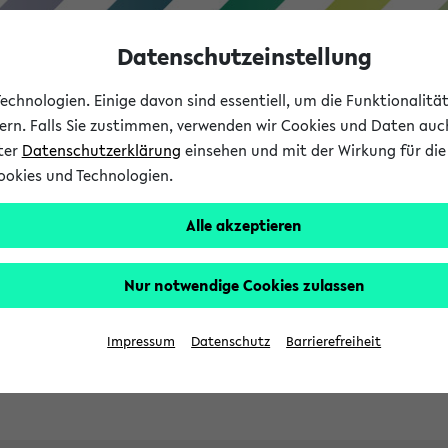
Datenschutzeinstellung
chnologien. Einige davon sind essentiell, um die Funktionalit
sern. Falls Sie zustimmen, verwenden wir Cookies und Daten auc
nter
Datenschutzerklärung
einsehen und mit der Wirkung für die 
ookies und Technologien.
Studies
Teaching
Internati
Alle akzeptieren
ht in English
Nur notwendige Cookies zulassen
Impressum
Datenschutz
Barrierefreiheit
Previous...