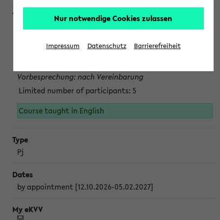
Nur notwendige Cookies zulassen
Projektmodul "Bakterielle Biotechnologie"
nach Vereinbarung; auch in der vorlesungsfreien Zeit.
Impressum
Datenschutz
Barrierefreiheit
Persönliche Anmeldung beim Veranstalter ist unbedingt
erforderlich.
Vorbesprechung: nach Vereinbarung
Limited number of participants: 5
Course taught in English
Pj
by appointment [12.10.2026-05.02.2027]