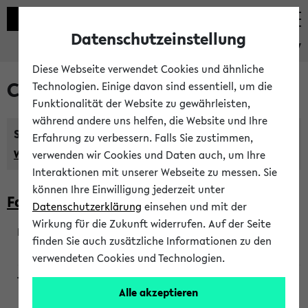
Datenschutzeinstellung
eKVV
Diese Webseite verwendet Cookies und ähnliche
Courses taught in English
Technologien. Einige davon sind essentiell, um die
Funktionalität der Website zu gewährleisten,
während andere uns helfen, die Website und Ihre
Semester:
Erfahrung zu verbessern. Falls Sie zustimmen,
WiSe 2026/2027
SoSe 2026
Previous...
verwenden wir Cookies und Daten auch, um Ihre
Interaktionen mit unserer Webseite zu messen. Sie
können Ihre Einwilligung jederzeit unter
Faculty of Biology
Datenschutzerklärung
einsehen und mit der
Wirkung für die Zukunft widerrufen. Auf der Seite
finden Sie auch zusätzliche Informationen zu den
200923
verwendeten Cookies und Technologien.
Alle akzeptieren
Wendisch, Peters-Wendisch, Stegelmann