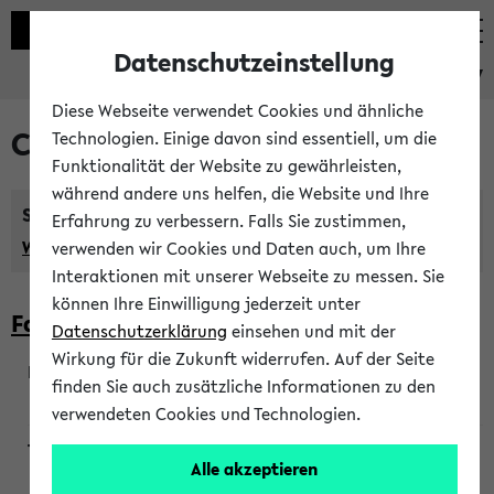
Datenschutzeinstellung
eKVV
Diese Webseite verwendet Cookies und ähnliche
Courses taught in English
Technologien. Einige davon sind essentiell, um die
Funktionalität der Website zu gewährleisten,
während andere uns helfen, die Website und Ihre
Semester:
Erfahrung zu verbessern. Falls Sie zustimmen,
WiSe 2026/2027
SoSe 2026
Previous...
verwenden wir Cookies und Daten auch, um Ihre
Interaktionen mit unserer Webseite zu messen. Sie
können Ihre Einwilligung jederzeit unter
Faculty of Biology
Datenschutzerklärung
einsehen und mit der
Wirkung für die Zukunft widerrufen. Auf der Seite
finden Sie auch zusätzliche Informationen zu den
200923
verwendeten Cookies und Technologien.
Alle akzeptieren
Wendisch, Peters-Wendisch, Stegelmann