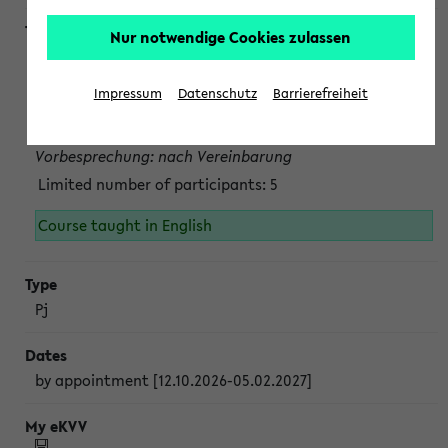
Nur notwendige Cookies zulassen
Projektmodul "Bakterielle Biotechnologie"
nach Vereinbarung; auch in der vorlesungsfreien Zeit.
Impressum
Datenschutz
Barrierefreiheit
Persönliche Anmeldung beim Veranstalter ist unbedingt
erforderlich.
Vorbesprechung: nach Vereinbarung
Limited number of participants: 5
Course taught in English
Pj
by appointment [12.10.2026-05.02.2027]