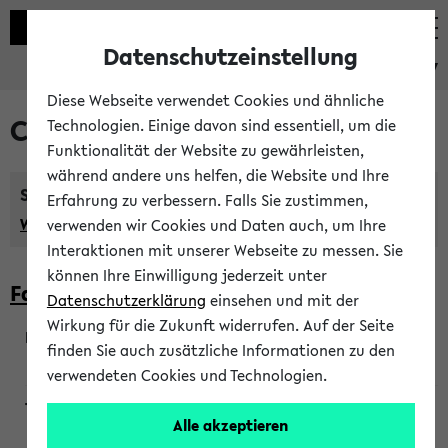
Datenschutzeinstellung
eKVV
Diese Webseite verwendet Cookies und ähnliche
Courses taught in English
Technologien. Einige davon sind essentiell, um die
Funktionalität der Website zu gewährleisten,
während andere uns helfen, die Website und Ihre
Semester:
Erfahrung zu verbessern. Falls Sie zustimmen,
WiSe 2026/2027
SoSe 2026
Previous...
verwenden wir Cookies und Daten auch, um Ihre
Interaktionen mit unserer Webseite zu messen. Sie
können Ihre Einwilligung jederzeit unter
Faculty of Biology
Datenschutzerklärung
einsehen und mit der
Wirkung für die Zukunft widerrufen. Auf der Seite
finden Sie auch zusätzliche Informationen zu den
200923
verwendeten Cookies und Technologien.
Alle akzeptieren
Wendisch, Peters-Wendisch, Stegelmann