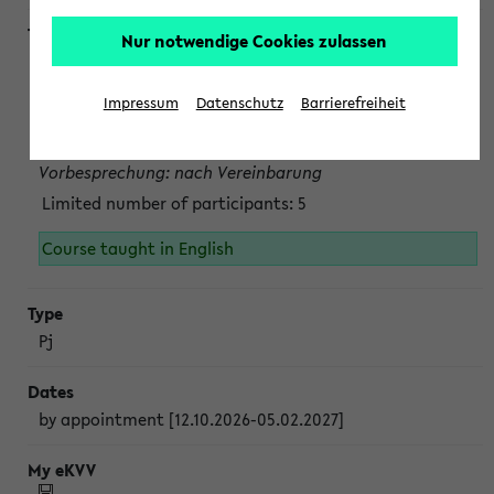
Nur notwendige Cookies zulassen
Projektmodul "Bakterielle Biotechnologie"
nach Vereinbarung; auch in der vorlesungsfreien Zeit.
Impressum
Datenschutz
Barrierefreiheit
Persönliche Anmeldung beim Veranstalter ist unbedingt
erforderlich.
Vorbesprechung: nach Vereinbarung
Limited number of participants: 5
Course taught in English
Pj
by appointment [12.10.2026-05.02.2027]