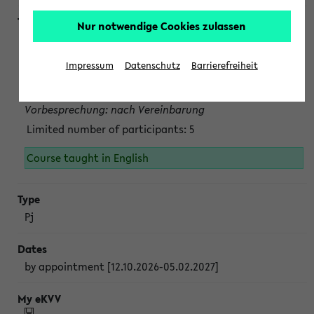
Nur notwendige Cookies zulassen
Projektmodul "Bakterielle Biotechnologie"
nach Vereinbarung; auch in der vorlesungsfreien Zeit.
Impressum
Datenschutz
Barrierefreiheit
Persönliche Anmeldung beim Veranstalter ist unbedingt
erforderlich.
Vorbesprechung: nach Vereinbarung
Limited number of participants: 5
Course taught in English
Pj
by appointment [12.10.2026-05.02.2027]