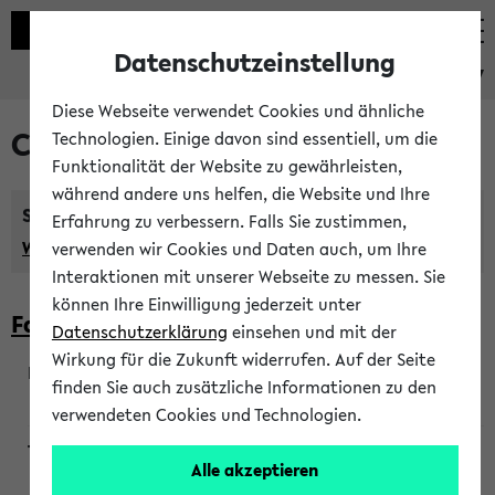
Datenschutzeinstellung
eKVV
Diese Webseite verwendet Cookies und ähnliche
Courses taught in English
Technologien. Einige davon sind essentiell, um die
Funktionalität der Website zu gewährleisten,
während andere uns helfen, die Website und Ihre
Semester:
Erfahrung zu verbessern. Falls Sie zustimmen,
WiSe 2026/2027
SoSe 2026
Previous...
verwenden wir Cookies und Daten auch, um Ihre
Interaktionen mit unserer Webseite zu messen. Sie
können Ihre Einwilligung jederzeit unter
Faculty of Biology
Datenschutzerklärung
einsehen und mit der
Wirkung für die Zukunft widerrufen. Auf der Seite
finden Sie auch zusätzliche Informationen zu den
200923
verwendeten Cookies und Technologien.
Alle akzeptieren
Wendisch, Peters-Wendisch, Stegelmann