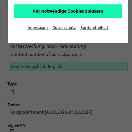
Nur notwendige Cookies zulassen
Projektmodul "Bakterielle Biotechnologie"
nach Vereinbarung; auch in der vorlesungsfreien Zeit.
Impressum
Datenschutz
Barrierefreiheit
Persönliche Anmeldung beim Veranstalter ist unbedingt
erforderlich.
Vorbesprechung: nach Vereinbarung
Limited number of participants: 5
Course taught in English
Pj
by appointment [12.10.2026-05.02.2027]