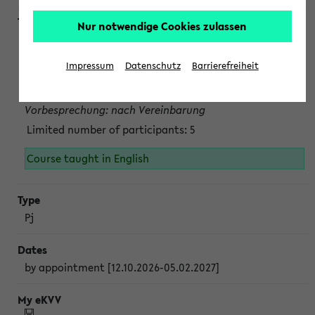
Nur notwendige Cookies zulassen
Projektmodul "Bakterielle Biotechnologie"
nach Vereinbarung; auch in der vorlesungsfreien Zeit.
Impressum
Datenschutz
Barrierefreiheit
Persönliche Anmeldung beim Veranstalter ist unbedingt
erforderlich.
Vorbesprechung: nach Vereinbarung
Limited number of participants: 5
Course taught in English
Pj
by appointment [12.10.2026-05.02.2027]