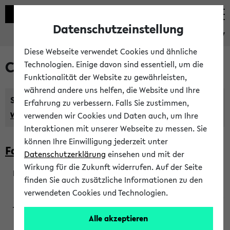
Datenschutzeinstellung
eKVV
Diese Webseite verwendet Cookies und ähnliche
Courses taught in English
Technologien. Einige davon sind essentiell, um die
Funktionalität der Website zu gewährleisten,
während andere uns helfen, die Website und Ihre
Semester:
Erfahrung zu verbessern. Falls Sie zustimmen,
WiSe 2026/2027
SoSe 2026
Previous...
verwenden wir Cookies und Daten auch, um Ihre
Interaktionen mit unserer Webseite zu messen. Sie
können Ihre Einwilligung jederzeit unter
Faculty of Biology
Datenschutzerklärung
einsehen und mit der
Wirkung für die Zukunft widerrufen. Auf der Seite
finden Sie auch zusätzliche Informationen zu den
200923
verwendeten Cookies und Technologien.
Alle akzeptieren
Wendisch, Peters-Wendisch, Stegelmann