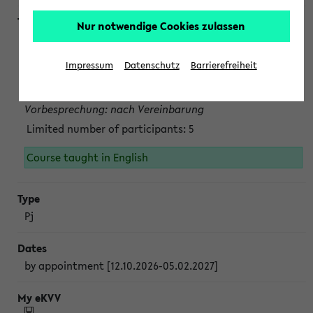
Nur notwendige Cookies zulassen
Projektmodul "Bakterielle Biotechnologie"
nach Vereinbarung; auch in der vorlesungsfreien Zeit.
Impressum
Datenschutz
Barrierefreiheit
Persönliche Anmeldung beim Veranstalter ist unbedingt
erforderlich.
Vorbesprechung: nach Vereinbarung
Limited number of participants: 5
Course taught in English
Pj
by appointment [12.10.2026-05.02.2027]