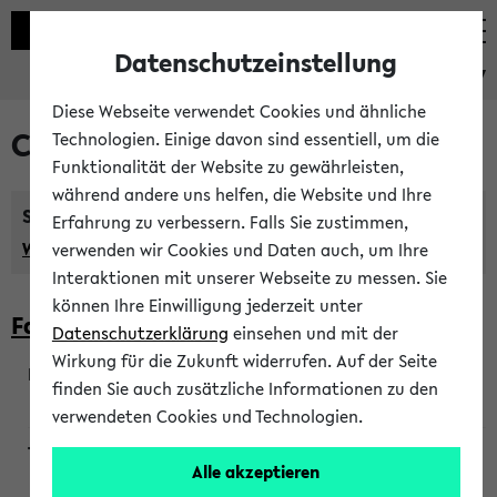
Datenschutzeinstellung
eKVV
Diese Webseite verwendet Cookies und ähnliche
Courses taught in English
Technologien. Einige davon sind essentiell, um die
Funktionalität der Website zu gewährleisten,
während andere uns helfen, die Website und Ihre
Semester:
Erfahrung zu verbessern. Falls Sie zustimmen,
WiSe 2026/2027
SoSe 2026
Previous...
verwenden wir Cookies und Daten auch, um Ihre
Interaktionen mit unserer Webseite zu messen. Sie
können Ihre Einwilligung jederzeit unter
Faculty of Biology
Datenschutzerklärung
einsehen und mit der
Wirkung für die Zukunft widerrufen. Auf der Seite
finden Sie auch zusätzliche Informationen zu den
200923
verwendeten Cookies und Technologien.
Alle akzeptieren
Wendisch, Peters-Wendisch, Stegelmann