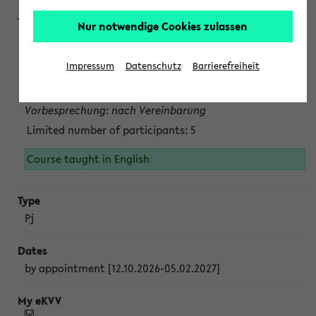
Nur notwendige Cookies zulassen
Projektmodul "Bakterielle Biotechnologie"
nach Vereinbarung; auch in der vorlesungsfreien Zeit.
Impressum
Datenschutz
Barrierefreiheit
Persönliche Anmeldung beim Veranstalter ist unbedingt
erforderlich.
Vorbesprechung: nach Vereinbarung
Limited number of participants: 5
Course taught in English
Pj
by appointment [12.10.2026-05.02.2027]