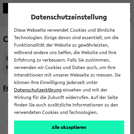
Datenschutzeinstellung
eKVV
Diese Webseite verwendet Cookies und ähnliche
Courses taught in English
Technologien. Einige davon sind essentiell, um die
Funktionalität der Website zu gewährleisten,
während andere uns helfen, die Website und Ihre
Semester:
Erfahrung zu verbessern. Falls Sie zustimmen,
WiSe 2026/2027
SoSe 2026
Previous...
verwenden wir Cookies und Daten auch, um Ihre
Interaktionen mit unserer Webseite zu messen. Sie
können Ihre Einwilligung jederzeit unter
Faculty of Biology
Datenschutzerklärung
einsehen und mit der
Wirkung für die Zukunft widerrufen. Auf der Seite
finden Sie auch zusätzliche Informationen zu den
200923
verwendeten Cookies und Technologien.
Alle akzeptieren
Wendisch, Peters-Wendisch, Stegelmann