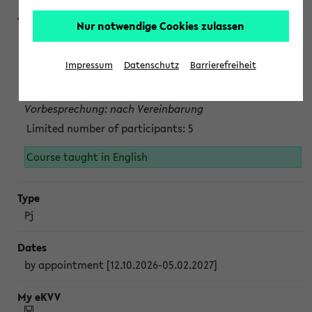
Nur notwendige Cookies zulassen
Projektmodul "Bakterielle Biotechnologie"
nach Vereinbarung; auch in der vorlesungsfreien Zeit.
Impressum
Datenschutz
Barrierefreiheit
Persönliche Anmeldung beim Veranstalter ist unbedingt
erforderlich.
Vorbesprechung: nach Vereinbarung
Limited number of participants: 5
Course taught in English
Pj
by appointment [12.10.2026-05.02.2027]