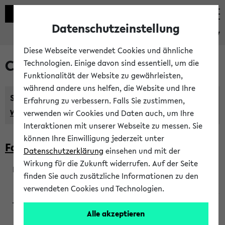
Datenschutzeinstellung
eKVV
Diese Webseite verwendet Cookies und ähnliche
Courses taught in English
Technologien. Einige davon sind essentiell, um die
Funktionalität der Website zu gewährleisten,
während andere uns helfen, die Website und Ihre
Semester:
Erfahrung zu verbessern. Falls Sie zustimmen,
WiSe 2026/2027
SoSe 2026
Previous...
verwenden wir Cookies und Daten auch, um Ihre
Interaktionen mit unserer Webseite zu messen. Sie
können Ihre Einwilligung jederzeit unter
Faculty of Biology
Datenschutzerklärung
einsehen und mit der
Wirkung für die Zukunft widerrufen. Auf der Seite
finden Sie auch zusätzliche Informationen zu den
200923
verwendeten Cookies und Technologien.
Alle akzeptieren
Wendisch, Peters-Wendisch, Stegelmann