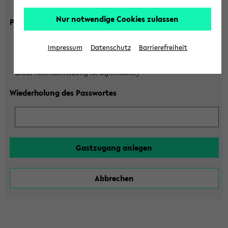
Gross-/Kleinschreibung ist signifikant!)
Nur notwendige Cookies zulassen
Passwort
Impressum
Datenschutz
Barrierefreiheit
(6 bis 20 Zeichen, nur Buchstaben A-Z und Ziffern 0-9,
Gross-/Kleinschreibung ist signifikant!)
Wiederholung des Passwortes