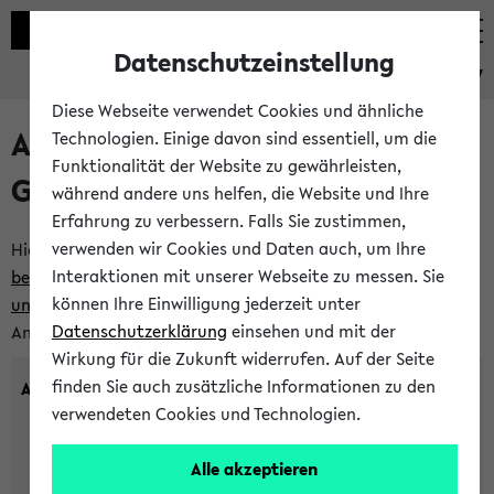
Datenschutzeinstellung
eKVV
Diese Webseite verwendet Cookies und ähnliche
Anlegen eines neuen
Technologien. Einige davon sind essentiell, um die
Funktionalität der Website zu gewährleisten,
Gastzugangs
während andere uns helfen, die Website und Ihre
Erfahrung zu verbessern. Falls Sie zustimmen,
verwenden wir Cookies und Daten auch, um Ihre
Hier können Sie einen neuen Gastzugang anlegen.
Bitte
Interaktionen mit unserer Webseite zu messen. Sie
beachten Sie die Einschränkungen, denen Gastzugänge
können Ihre Einwilligung jederzeit unter
unterworfen sind.
Tragen Sie den gewünschten
Datenschutzerklärung
einsehen und mit der
Anmeldenamen und Ihr Passwort ein:
Wirkung für die Zukunft widerrufen. Auf der Seite
finden Sie auch zusätzliche Informationen zu den
Anmeldename
verwendeten Cookies und Technologien.
Alle akzeptieren
(3 bis 20 Zeichen, nur Buchstaben A-Z und Ziffern 0-9,