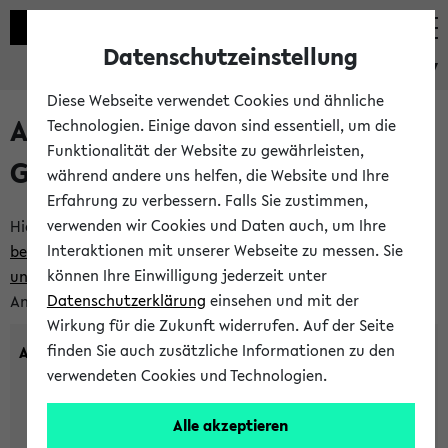
Datenschutzeinstellung
eKVV
Diese Webseite verwendet Cookies und ähnliche
Anlegen eines neuen
Technologien. Einige davon sind essentiell, um die
Funktionalität der Website zu gewährleisten,
Gastzugangs
während andere uns helfen, die Website und Ihre
Erfahrung zu verbessern. Falls Sie zustimmen,
verwenden wir Cookies und Daten auch, um Ihre
Hier können Sie einen neuen Gastzugang anlegen.
Bitte
Interaktionen mit unserer Webseite zu messen. Sie
beachten Sie die Einschränkungen, denen Gastzugänge
können Ihre Einwilligung jederzeit unter
unterworfen sind.
Tragen Sie den gewünschten
Datenschutzerklärung
einsehen und mit der
Anmeldenamen und Ihr Passwort ein:
Wirkung für die Zukunft widerrufen. Auf der Seite
finden Sie auch zusätzliche Informationen zu den
Anmeldename
verwendeten Cookies und Technologien.
Alle akzeptieren
(3 bis 20 Zeichen, nur Buchstaben A-Z und Ziffern 0-9,