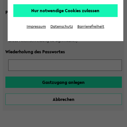
Gross-/Kleinschreibung ist signifikant!)
Nur notwendige Cookies zulassen
Passwort
Impressum
Datenschutz
Barrierefreiheit
(6 bis 20 Zeichen, nur Buchstaben A-Z und Ziffern 0-9,
Gross-/Kleinschreibung ist signifikant!)
Wiederholung des Passwortes