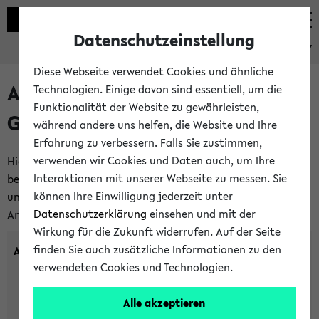
Datenschutzeinstellung
eKVV
Diese Webseite verwendet Cookies und ähnliche
Anlegen eines neuen
Technologien. Einige davon sind essentiell, um die
Funktionalität der Website zu gewährleisten,
Gastzugangs
während andere uns helfen, die Website und Ihre
Erfahrung zu verbessern. Falls Sie zustimmen,
verwenden wir Cookies und Daten auch, um Ihre
Hier können Sie einen neuen Gastzugang anlegen.
Bitte
Interaktionen mit unserer Webseite zu messen. Sie
beachten Sie die Einschränkungen, denen Gastzugänge
können Ihre Einwilligung jederzeit unter
unterworfen sind.
Tragen Sie den gewünschten
Datenschutzerklärung
einsehen und mit der
Anmeldenamen und Ihr Passwort ein:
Wirkung für die Zukunft widerrufen. Auf der Seite
finden Sie auch zusätzliche Informationen zu den
Anmeldename
verwendeten Cookies und Technologien.
Alle akzeptieren
(3 bis 20 Zeichen, nur Buchstaben A-Z und Ziffern 0-9,