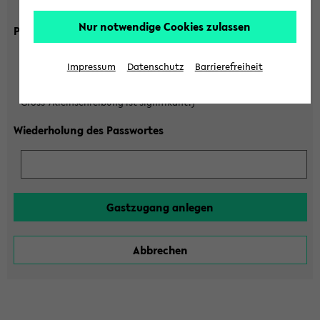
Gross-/Kleinschreibung ist signifikant!)
Nur notwendige Cookies zulassen
Passwort
Impressum
Datenschutz
Barrierefreiheit
(6 bis 20 Zeichen, nur Buchstaben A-Z und Ziffern 0-9,
Gross-/Kleinschreibung ist signifikant!)
Wiederholung des Passwortes