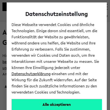
Datenschutzeinstellung
eKVV
Diese Webseite verwendet Cookies und ähnliche
Anlegen eines neuen
Technologien. Einige davon sind essentiell, um die
Funktionalität der Website zu gewährleisten,
Gastzugangs
während andere uns helfen, die Website und Ihre
Erfahrung zu verbessern. Falls Sie zustimmen,
verwenden wir Cookies und Daten auch, um Ihre
Hier können Sie einen neuen Gastzugang anlegen.
Bitte
Interaktionen mit unserer Webseite zu messen. Sie
beachten Sie die Einschränkungen, denen Gastzugänge
können Ihre Einwilligung jederzeit unter
unterworfen sind.
Tragen Sie den gewünschten
Datenschutzerklärung
einsehen und mit der
Anmeldenamen und Ihr Passwort ein:
Wirkung für die Zukunft widerrufen. Auf der Seite
finden Sie auch zusätzliche Informationen zu den
Anmeldename
verwendeten Cookies und Technologien.
Alle akzeptieren
(3 bis 20 Zeichen, nur Buchstaben A-Z und Ziffern 0-9,