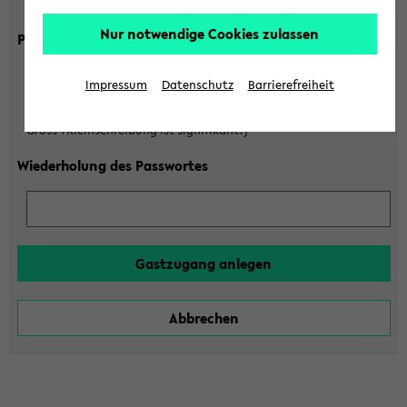
Gross-/Kleinschreibung ist signifikant!)
Nur notwendige Cookies zulassen
Passwort
Impressum
Datenschutz
Barrierefreiheit
(6 bis 20 Zeichen, nur Buchstaben A-Z und Ziffern 0-9,
Gross-/Kleinschreibung ist signifikant!)
Wiederholung des Passwortes