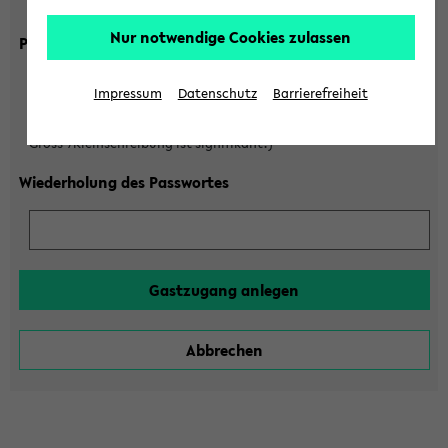
Gross-/Kleinschreibung ist signifikant!)
Nur notwendige Cookies zulassen
Passwort
Impressum
Datenschutz
Barrierefreiheit
(6 bis 20 Zeichen, nur Buchstaben A-Z und Ziffern 0-9,
Gross-/Kleinschreibung ist signifikant!)
Wiederholung des Passwortes