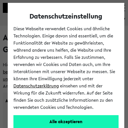
Datenschutzeinstellung
eKVV
Diese Webseite verwendet Cookies und ähnliche
Anlegen eines neuen
Technologien. Einige davon sind essentiell, um die
Funktionalität der Website zu gewährleisten,
Gastzugangs
während andere uns helfen, die Website und Ihre
Erfahrung zu verbessern. Falls Sie zustimmen,
verwenden wir Cookies und Daten auch, um Ihre
Hier können Sie einen neuen Gastzugang anlegen.
Bitte
Interaktionen mit unserer Webseite zu messen. Sie
beachten Sie die Einschränkungen, denen Gastzugänge
können Ihre Einwilligung jederzeit unter
unterworfen sind.
Tragen Sie den gewünschten
Datenschutzerklärung
einsehen und mit der
Anmeldenamen und Ihr Passwort ein:
Wirkung für die Zukunft widerrufen. Auf der Seite
finden Sie auch zusätzliche Informationen zu den
Anmeldename
verwendeten Cookies und Technologien.
Alle akzeptieren
(3 bis 20 Zeichen, nur Buchstaben A-Z und Ziffern 0-9,