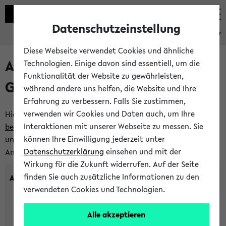
Datenschutzeinstellung
eKVV
Diese Webseite verwendet Cookies und ähnliche
Anlegen eines neuen
Technologien. Einige davon sind essentiell, um die
Funktionalität der Website zu gewährleisten,
Gastzugangs
während andere uns helfen, die Website und Ihre
Erfahrung zu verbessern. Falls Sie zustimmen,
verwenden wir Cookies und Daten auch, um Ihre
Hier können Sie einen neuen Gastzugang anlegen.
Bitte
Interaktionen mit unserer Webseite zu messen. Sie
beachten Sie die Einschränkungen, denen Gastzugänge
können Ihre Einwilligung jederzeit unter
unterworfen sind.
Tragen Sie den gewünschten
Datenschutzerklärung
einsehen und mit der
Anmeldenamen und Ihr Passwort ein:
Wirkung für die Zukunft widerrufen. Auf der Seite
finden Sie auch zusätzliche Informationen zu den
Anmeldename
verwendeten Cookies und Technologien.
Alle akzeptieren
(3 bis 20 Zeichen, nur Buchstaben A-Z und Ziffern 0-9,