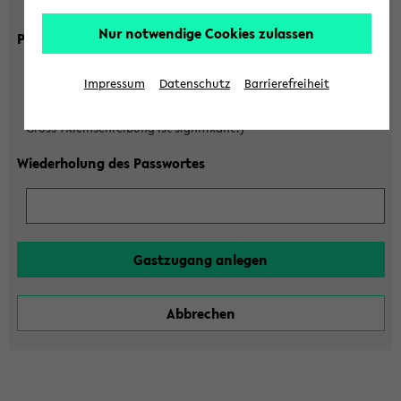
Gross-/Kleinschreibung ist signifikant!)
Nur notwendige Cookies zulassen
Passwort
Impressum
Datenschutz
Barrierefreiheit
(6 bis 20 Zeichen, nur Buchstaben A-Z und Ziffern 0-9,
Gross-/Kleinschreibung ist signifikant!)
Wiederholung des Passwortes