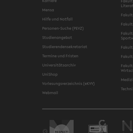
Karriere
Fakult
Litera
Mensa
Fakult
Hilfe und Notfall
Fakult
Personen-Suche (PEVZ)
Fakult
Studienangebot
Sportw
Studierendensekretariat
Fakult
Termine und Fristen
Fakult
Universitätsarchiv
Fakult
Wirtsc
UniShop
Medizi
Vorlesungsverzeichnis (eKVV)
Techni
Webmail