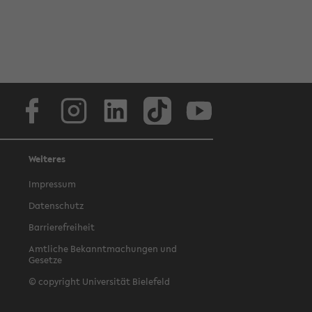
Facebook
Instagram
LinkedIn
TikTok
Youtube
Weiteres
Impressum
Datenschutz
Barrierefreiheit
Amtliche Bekanntmachungen und
Gesetze
© copyright Universität Bielefeld