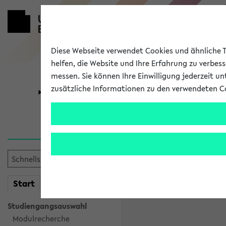
Diese Webseite verwendet Cookies und ähnliche Te
helfen, die Website und Ihre Erfahrung zu verbes
messen. Sie können Ihre Einwilligung jederzeit u
zusätzliche Informationen zu den verwendeten C
Universität
Forschung
Anlegen ein
Hier können Sie einen neuen
gewünschten Anmeldenamen u
mein
Start
eKVV
Anmeldename
Studiengangsauswahl
Modulrecherche