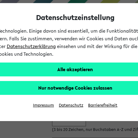
Datenschutzeinstellung
chnologien. Einige davon sind essentiell, um die Funktionalit
sern. Falls Sie zustimmen, verwenden wir Cookies und Daten auc
nter
Datenschutzerklärung
einsehen und mit der Wirkung für die 
ookies und Technologien.
Studium
Lehre
International
Alle akzeptieren
es neuen Gastzugangs
Nur notwendige Cookies zulassen
 Gastzugang anlegen.
Bitte beachten Sie die Einschränkungen, 
nd Ihr Passwort ein:
Impressum
Datenschutz
Barrierefreiheit
(3 bis 20 Zeichen, nur Buchstaben A-Z und Ziff