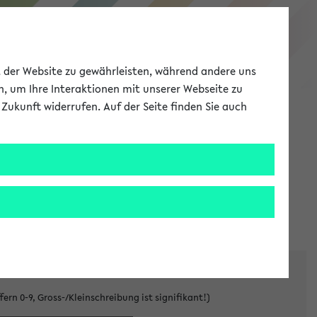
eKVV
ät der Website zu gewährleisten, während andere uns
h, um Ihre Interaktionen mit unserer Webseite zu
Zukunft widerrufen. Auf der Seite finden Sie auch
Meine Uni
EN
ANMELDEN
denen Gastzugänge unterworfen sind.
Tragen Sie den
ern 0-9, Gross-/Kleinschreibung ist signifikant!)