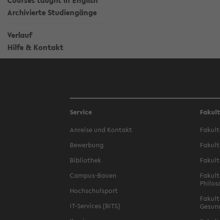
Courses taught in English
Archivierte Studiengänge
Verlauf
Hilfe & Kontakt
Service
Fakul
Anreise und Kontakt
Fakult
Bewerbung
Fakult
Bibliothek
Fakult
Campus-Bauen
Fakult
Philos
Hochschulsport
Fakult
IT-Services (BITS)
Gesun