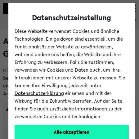
Datenschutzeinstellung
eKVV
Diese Webseite verwendet Cookies und ähnliche
Anlegen eines neuen
Technologien. Einige davon sind essentiell, um die
Funktionalität der Website zu gewährleisten,
Gastzugangs
während andere uns helfen, die Website und Ihre
Erfahrung zu verbessern. Falls Sie zustimmen,
verwenden wir Cookies und Daten auch, um Ihre
Hier können Sie einen neuen Gastzugang anlegen.
Bitte
Interaktionen mit unserer Webseite zu messen. Sie
beachten Sie die Einschränkungen, denen Gastzugänge
können Ihre Einwilligung jederzeit unter
unterworfen sind.
Tragen Sie den gewünschten
Datenschutzerklärung
einsehen und mit der
Anmeldenamen und Ihr Passwort ein:
Wirkung für die Zukunft widerrufen. Auf der Seite
finden Sie auch zusätzliche Informationen zu den
Anmeldename
verwendeten Cookies und Technologien.
Alle akzeptieren
(3 bis 20 Zeichen, nur Buchstaben A-Z und Ziffern 0-9,