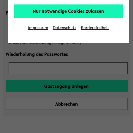
Gross-/Kleinschreibung ist signifikant!)
Nur notwendige Cookies zulassen
Passwort
Impressum
Datenschutz
Barrierefreiheit
(6 bis 20 Zeichen, nur Buchstaben A-Z und Ziffern 0-9,
Gross-/Kleinschreibung ist signifikant!)
Wiederholung des Passwortes