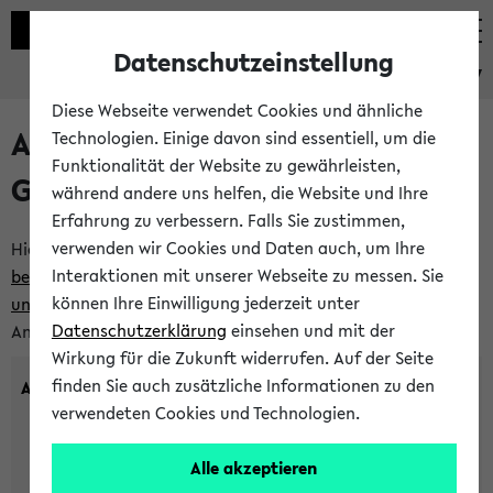
Datenschutzeinstellung
eKVV
Diese Webseite verwendet Cookies und ähnliche
Anlegen eines neuen
Technologien. Einige davon sind essentiell, um die
Funktionalität der Website zu gewährleisten,
Gastzugangs
während andere uns helfen, die Website und Ihre
Erfahrung zu verbessern. Falls Sie zustimmen,
verwenden wir Cookies und Daten auch, um Ihre
Hier können Sie einen neuen Gastzugang anlegen.
Bitte
Interaktionen mit unserer Webseite zu messen. Sie
beachten Sie die Einschränkungen, denen Gastzugänge
können Ihre Einwilligung jederzeit unter
unterworfen sind.
Tragen Sie den gewünschten
Datenschutzerklärung
einsehen und mit der
Anmeldenamen und Ihr Passwort ein:
Wirkung für die Zukunft widerrufen. Auf der Seite
finden Sie auch zusätzliche Informationen zu den
Anmeldename
verwendeten Cookies und Technologien.
Alle akzeptieren
(3 bis 20 Zeichen, nur Buchstaben A-Z und Ziffern 0-9,