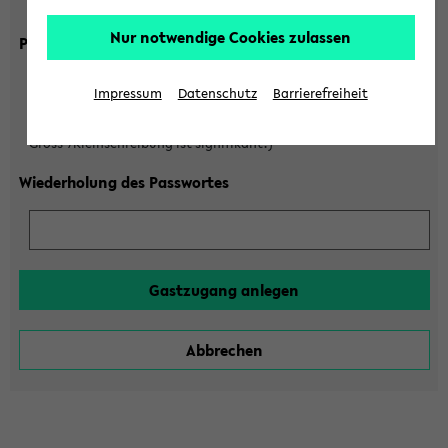
Gross-/Kleinschreibung ist signifikant!)
Nur notwendige Cookies zulassen
Passwort
Impressum
Datenschutz
Barrierefreiheit
(6 bis 20 Zeichen, nur Buchstaben A-Z und Ziffern 0-9,
Gross-/Kleinschreibung ist signifikant!)
Wiederholung des Passwortes