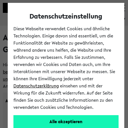
Datenschutzeinstellung
eKVV
Diese Webseite verwendet Cookies und ähnliche
Anlegen eines neuen
Technologien. Einige davon sind essentiell, um die
Funktionalität der Website zu gewährleisten,
Gastzugangs
während andere uns helfen, die Website und Ihre
Erfahrung zu verbessern. Falls Sie zustimmen,
verwenden wir Cookies und Daten auch, um Ihre
Hier können Sie einen neuen Gastzugang anlegen.
Bitte
Interaktionen mit unserer Webseite zu messen. Sie
beachten Sie die Einschränkungen, denen Gastzugänge
können Ihre Einwilligung jederzeit unter
unterworfen sind.
Tragen Sie den gewünschten
Datenschutzerklärung
einsehen und mit der
Anmeldenamen und Ihr Passwort ein:
Wirkung für die Zukunft widerrufen. Auf der Seite
finden Sie auch zusätzliche Informationen zu den
Anmeldename
verwendeten Cookies und Technologien.
Alle akzeptieren
(3 bis 20 Zeichen, nur Buchstaben A-Z und Ziffern 0-9,