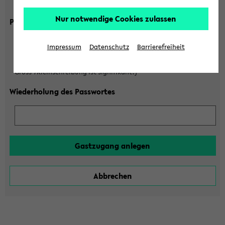
Gross-/Kleinschreibung ist signifikant!)
Nur notwendige Cookies zulassen
Passwort
Impressum
Datenschutz
Barrierefreiheit
(6 bis 20 Zeichen, nur Buchstaben A-Z und Ziffern 0-9,
Gross-/Kleinschreibung ist signifikant!)
Wiederholung des Passwortes