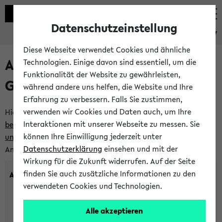
Datenschutzeinstellung
eKVV
Diese Webseite verwendet Cookies und ähnliche
Anlegen eines neuen
Technologien. Einige davon sind essentiell, um die
Funktionalität der Website zu gewährleisten,
Gastzugangs
während andere uns helfen, die Website und Ihre
Erfahrung zu verbessern. Falls Sie zustimmen,
verwenden wir Cookies und Daten auch, um Ihre
Hier können Sie einen neuen Gastzugang anlegen.
Bitte
Interaktionen mit unserer Webseite zu messen. Sie
beachten Sie die Einschränkungen, denen Gastzugänge
können Ihre Einwilligung jederzeit unter
unterworfen sind.
Tragen Sie den gewünschten
Datenschutzerklärung
einsehen und mit der
Anmeldenamen und Ihr Passwort ein:
Wirkung für die Zukunft widerrufen. Auf der Seite
finden Sie auch zusätzliche Informationen zu den
Anmeldename
verwendeten Cookies und Technologien.
Alle akzeptieren
(3 bis 20 Zeichen, nur Buchstaben A-Z und Ziffern 0-9,