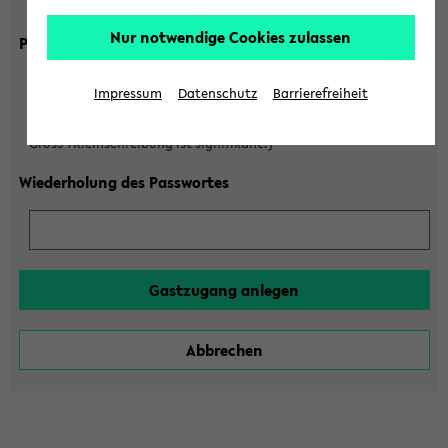
Gross-/Kleinschreibung ist signifikant!)
Nur notwendige Cookies zulassen
Passwort
Impressum
Datenschutz
Barrierefreiheit
(6 bis 20 Zeichen, nur Buchstaben A-Z und Ziffern 0-9,
Gross-/Kleinschreibung ist signifikant!)
Wiederholung des Passwortes