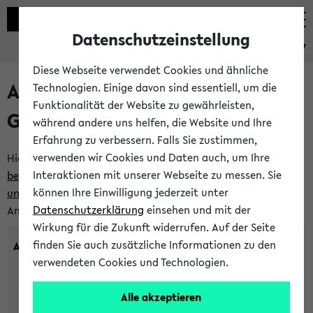
Datenschutzeinstellung
eKVV
Diese Webseite verwendet Cookies und ähnliche
Anlegen eines neuen
Technologien. Einige davon sind essentiell, um die
Funktionalität der Website zu gewährleisten,
Gastzugangs
während andere uns helfen, die Website und Ihre
Erfahrung zu verbessern. Falls Sie zustimmen,
verwenden wir Cookies und Daten auch, um Ihre
Hier können Sie einen neuen Gastzugang anlegen.
Bitte
Interaktionen mit unserer Webseite zu messen. Sie
beachten Sie die Einschränkungen, denen Gastzugänge
können Ihre Einwilligung jederzeit unter
unterworfen sind.
Tragen Sie den gewünschten
Datenschutzerklärung
einsehen und mit der
Anmeldenamen und Ihr Passwort ein:
Wirkung für die Zukunft widerrufen. Auf der Seite
finden Sie auch zusätzliche Informationen zu den
Anmeldename
verwendeten Cookies und Technologien.
Alle akzeptieren
(3 bis 20 Zeichen, nur Buchstaben A-Z und Ziffern 0-9,