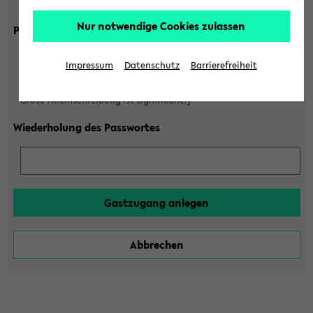
Gross-/Kleinschreibung ist signifikant!)
Nur notwendige Cookies zulassen
Passwort
Impressum
Datenschutz
Barrierefreiheit
(6 bis 20 Zeichen, nur Buchstaben A-Z und Ziffern 0-9,
Gross-/Kleinschreibung ist signifikant!)
Wiederholung des Passwortes