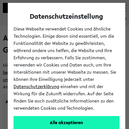
Datenschutzeinstellung
eKVV
Diese Webseite verwendet Cookies und ähnliche
Anlegen eines neuen
Technologien. Einige davon sind essentiell, um die
Funktionalität der Website zu gewährleisten,
Gastzugangs
während andere uns helfen, die Website und Ihre
Erfahrung zu verbessern. Falls Sie zustimmen,
verwenden wir Cookies und Daten auch, um Ihre
Hier können Sie einen neuen Gastzugang anlegen.
Bitte
Interaktionen mit unserer Webseite zu messen. Sie
beachten Sie die Einschränkungen, denen Gastzugänge
können Ihre Einwilligung jederzeit unter
unterworfen sind.
Tragen Sie den gewünschten
Datenschutzerklärung
einsehen und mit der
Anmeldenamen und Ihr Passwort ein:
Wirkung für die Zukunft widerrufen. Auf der Seite
finden Sie auch zusätzliche Informationen zu den
Anmeldename
verwendeten Cookies und Technologien.
Alle akzeptieren
(3 bis 20 Zeichen, nur Buchstaben A-Z und Ziffern 0-9,