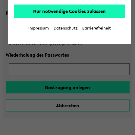
Gross-/Kleinschreibung ist signifikant!)
Nur notwendige Cookies zulassen
Passwort
Impressum
Datenschutz
Barrierefreiheit
(6 bis 20 Zeichen, nur Buchstaben A-Z und Ziffern 0-9,
Gross-/Kleinschreibung ist signifikant!)
Wiederholung des Passwortes