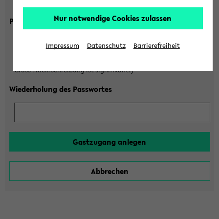
Gross-/Kleinschreibung ist signifikant!)
Nur notwendige Cookies zulassen
Passwort
Impressum
Datenschutz
Barrierefreiheit
(6 bis 20 Zeichen, nur Buchstaben A-Z und Ziffern 0-9,
Gross-/Kleinschreibung ist signifikant!)
Wiederholung des Passwortes