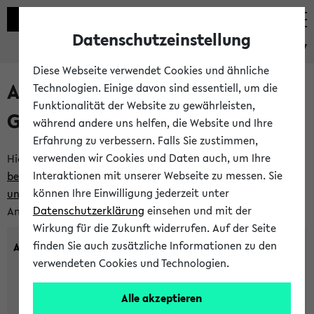
Datenschutzeinstellung
eKVV
Diese Webseite verwendet Cookies und ähnliche
Anlegen eines neuen
Technologien. Einige davon sind essentiell, um die
Funktionalität der Website zu gewährleisten,
Gastzugangs
während andere uns helfen, die Website und Ihre
Erfahrung zu verbessern. Falls Sie zustimmen,
verwenden wir Cookies und Daten auch, um Ihre
Hier können Sie einen neuen Gastzugang anlegen.
Bitte
Interaktionen mit unserer Webseite zu messen. Sie
beachten Sie die Einschränkungen, denen Gastzugänge
können Ihre Einwilligung jederzeit unter
unterworfen sind.
Tragen Sie den gewünschten
Datenschutzerklärung
einsehen und mit der
Anmeldenamen und Ihr Passwort ein:
Wirkung für die Zukunft widerrufen. Auf der Seite
finden Sie auch zusätzliche Informationen zu den
Anmeldename
verwendeten Cookies und Technologien.
Alle akzeptieren
(3 bis 20 Zeichen, nur Buchstaben A-Z und Ziffern 0-9,