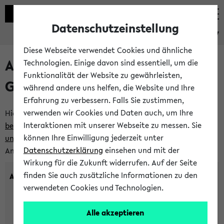
Datenschutzeinstellung
eKVV
Diese Webseite verwendet Cookies und ähnliche
Anlegen eines neuen
Technologien. Einige davon sind essentiell, um die
Funktionalität der Website zu gewährleisten,
Gastzugangs
während andere uns helfen, die Website und Ihre
Erfahrung zu verbessern. Falls Sie zustimmen,
verwenden wir Cookies und Daten auch, um Ihre
Hier können Sie einen neuen Gastzugang anlegen.
Bitte
Interaktionen mit unserer Webseite zu messen. Sie
beachten Sie die Einschränkungen, denen Gastzugänge
können Ihre Einwilligung jederzeit unter
unterworfen sind.
Tragen Sie den gewünschten
Datenschutzerklärung
einsehen und mit der
Anmeldenamen und Ihr Passwort ein:
Wirkung für die Zukunft widerrufen. Auf der Seite
finden Sie auch zusätzliche Informationen zu den
Anmeldename
verwendeten Cookies und Technologien.
Alle akzeptieren
(3 bis 20 Zeichen, nur Buchstaben A-Z und Ziffern 0-9,