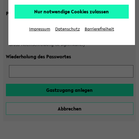
Gross-/Kleinschreibung ist signifikant!)
Nur notwendige Cookies zulassen
Passwort
Impressum
Datenschutz
Barrierefreiheit
(6 bis 20 Zeichen, nur Buchstaben A-Z und Ziffern 0-9,
Gross-/Kleinschreibung ist signifikant!)
Wiederholung des Passwortes