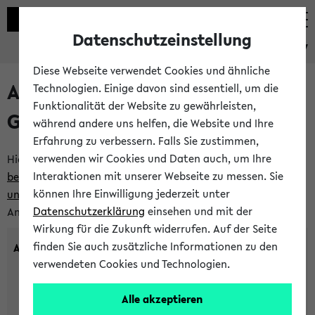
Datenschutzeinstellung
eKVV
Diese Webseite verwendet Cookies und ähnliche
Anlegen eines neuen
Technologien. Einige davon sind essentiell, um die
Funktionalität der Website zu gewährleisten,
Gastzugangs
während andere uns helfen, die Website und Ihre
Erfahrung zu verbessern. Falls Sie zustimmen,
verwenden wir Cookies und Daten auch, um Ihre
Hier können Sie einen neuen Gastzugang anlegen.
Bitte
Interaktionen mit unserer Webseite zu messen. Sie
beachten Sie die Einschränkungen, denen Gastzugänge
können Ihre Einwilligung jederzeit unter
unterworfen sind.
Tragen Sie den gewünschten
Datenschutzerklärung
einsehen und mit der
Anmeldenamen und Ihr Passwort ein:
Wirkung für die Zukunft widerrufen. Auf der Seite
finden Sie auch zusätzliche Informationen zu den
Anmeldename
verwendeten Cookies und Technologien.
Alle akzeptieren
(3 bis 20 Zeichen, nur Buchstaben A-Z und Ziffern 0-9,