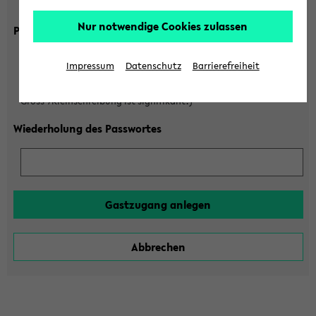
Gross-/Kleinschreibung ist signifikant!)
Nur notwendige Cookies zulassen
Passwort
Impressum
Datenschutz
Barrierefreiheit
(6 bis 20 Zeichen, nur Buchstaben A-Z und Ziffern 0-9,
Gross-/Kleinschreibung ist signifikant!)
Wiederholung des Passwortes