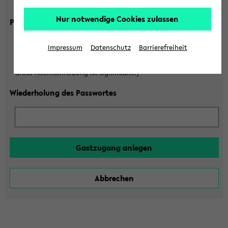
Gross-/Kleinschreibung ist signifikant!)
Nur notwendige Cookies zulassen
Passwort
Impressum
Datenschutz
Barrierefreiheit
(6 bis 20 Zeichen, nur Buchstaben A-Z und Ziffern 0-9,
Gross-/Kleinschreibung ist signifikant!)
Wiederholung des Passwortes