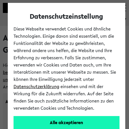
Datenschutzeinstellung
eKVV
Diese Webseite verwendet Cookies und ähnliche
Anlegen eines neuen
Technologien. Einige davon sind essentiell, um die
Funktionalität der Website zu gewährleisten,
Gastzugangs
während andere uns helfen, die Website und Ihre
Erfahrung zu verbessern. Falls Sie zustimmen,
verwenden wir Cookies und Daten auch, um Ihre
Hier können Sie einen neuen Gastzugang anlegen.
Bitte
Interaktionen mit unserer Webseite zu messen. Sie
beachten Sie die Einschränkungen, denen Gastzugänge
können Ihre Einwilligung jederzeit unter
unterworfen sind.
Tragen Sie den gewünschten
Datenschutzerklärung
einsehen und mit der
Anmeldenamen und Ihr Passwort ein:
Wirkung für die Zukunft widerrufen. Auf der Seite
finden Sie auch zusätzliche Informationen zu den
Anmeldename
verwendeten Cookies und Technologien.
Alle akzeptieren
(3 bis 20 Zeichen, nur Buchstaben A-Z und Ziffern 0-9,