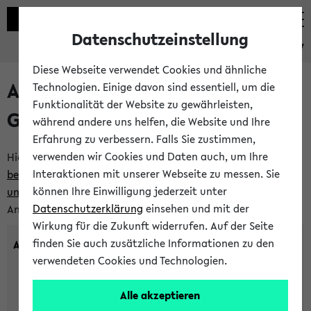
Datenschutzeinstellung
eKVV
Diese Webseite verwendet Cookies und ähnliche
Anlegen eines neuen
Technologien. Einige davon sind essentiell, um die
Funktionalität der Website zu gewährleisten,
Gastzugangs
während andere uns helfen, die Website und Ihre
Erfahrung zu verbessern. Falls Sie zustimmen,
verwenden wir Cookies und Daten auch, um Ihre
Hier können Sie einen neuen Gastzugang anlegen.
Bitte
Interaktionen mit unserer Webseite zu messen. Sie
beachten Sie die Einschränkungen, denen Gastzugänge
können Ihre Einwilligung jederzeit unter
unterworfen sind.
Tragen Sie den gewünschten
Datenschutzerklärung
einsehen und mit der
Anmeldenamen und Ihr Passwort ein:
Wirkung für die Zukunft widerrufen. Auf der Seite
finden Sie auch zusätzliche Informationen zu den
Anmeldename
verwendeten Cookies und Technologien.
Alle akzeptieren
(3 bis 20 Zeichen, nur Buchstaben A-Z und Ziffern 0-9,