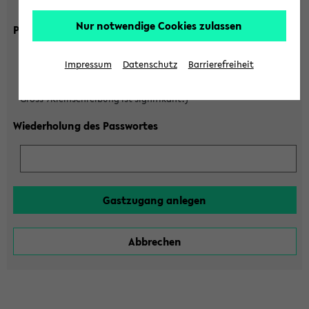
Gross-/Kleinschreibung ist signifikant!)
Nur notwendige Cookies zulassen
Passwort
Impressum
Datenschutz
Barrierefreiheit
(6 bis 20 Zeichen, nur Buchstaben A-Z und Ziffern 0-9,
Gross-/Kleinschreibung ist signifikant!)
Wiederholung des Passwortes