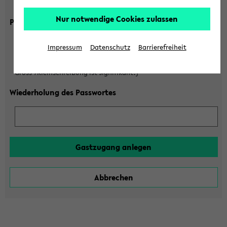
Gross-/Kleinschreibung ist signifikant!)
Nur notwendige Cookies zulassen
Passwort
Impressum
Datenschutz
Barrierefreiheit
(6 bis 20 Zeichen, nur Buchstaben A-Z und Ziffern 0-9,
Gross-/Kleinschreibung ist signifikant!)
Wiederholung des Passwortes