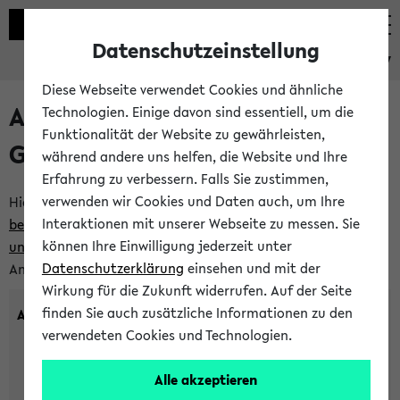
Datenschutzeinstellung
eKVV
Diese Webseite verwendet Cookies und ähnliche
Anlegen eines neuen
Technologien. Einige davon sind essentiell, um die
Funktionalität der Website zu gewährleisten,
Gastzugangs
während andere uns helfen, die Website und Ihre
Erfahrung zu verbessern. Falls Sie zustimmen,
verwenden wir Cookies und Daten auch, um Ihre
Hier können Sie einen neuen Gastzugang anlegen.
Bitte
Interaktionen mit unserer Webseite zu messen. Sie
beachten Sie die Einschränkungen, denen Gastzugänge
können Ihre Einwilligung jederzeit unter
unterworfen sind.
Tragen Sie den gewünschten
Datenschutzerklärung
einsehen und mit der
Anmeldenamen und Ihr Passwort ein:
Wirkung für die Zukunft widerrufen. Auf der Seite
finden Sie auch zusätzliche Informationen zu den
Anmeldename
verwendeten Cookies und Technologien.
Alle akzeptieren
(3 bis 20 Zeichen, nur Buchstaben A-Z und Ziffern 0-9,