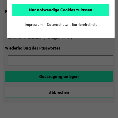
Gross-/Kleinschreibung ist signifikant!)
Nur notwendige Cookies zulassen
Passwort
Impressum
Datenschutz
Barrierefreiheit
(6 bis 20 Zeichen, nur Buchstaben A-Z und Ziffern 0-9,
Gross-/Kleinschreibung ist signifikant!)
Wiederholung des Passwortes