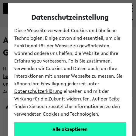
Datenschutzeinstellung
eKVV
Diese Webseite verwendet Cookies und ähnliche
Anlegen eines neuen
Technologien. Einige davon sind essentiell, um die
Funktionalität der Website zu gewährleisten,
Gastzugangs
während andere uns helfen, die Website und Ihre
Erfahrung zu verbessern. Falls Sie zustimmen,
verwenden wir Cookies und Daten auch, um Ihre
Hier können Sie einen neuen Gastzugang anlegen.
Bitte
Interaktionen mit unserer Webseite zu messen. Sie
beachten Sie die Einschränkungen, denen Gastzugänge
können Ihre Einwilligung jederzeit unter
unterworfen sind.
Tragen Sie den gewünschten
Datenschutzerklärung
einsehen und mit der
Anmeldenamen und Ihr Passwort ein:
Wirkung für die Zukunft widerrufen. Auf der Seite
finden Sie auch zusätzliche Informationen zu den
Anmeldename
verwendeten Cookies und Technologien.
Alle akzeptieren
(3 bis 20 Zeichen, nur Buchstaben A-Z und Ziffern 0-9,