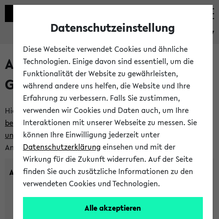
Datenschutzeinstellung
eKVV
Diese Webseite verwendet Cookies und ähnliche
Anlegen eines neuen
Technologien. Einige davon sind essentiell, um die
Funktionalität der Website zu gewährleisten,
Gastzugangs
während andere uns helfen, die Website und Ihre
Erfahrung zu verbessern. Falls Sie zustimmen,
verwenden wir Cookies und Daten auch, um Ihre
Hier können Sie einen neuen Gastzugang anlegen.
Bitte
Interaktionen mit unserer Webseite zu messen. Sie
beachten Sie die Einschränkungen, denen Gastzugänge
können Ihre Einwilligung jederzeit unter
unterworfen sind.
Tragen Sie den gewünschten
Datenschutzerklärung
einsehen und mit der
Anmeldenamen und Ihr Passwort ein:
Wirkung für die Zukunft widerrufen. Auf der Seite
finden Sie auch zusätzliche Informationen zu den
Anmeldename
verwendeten Cookies und Technologien.
Alle akzeptieren
(3 bis 20 Zeichen, nur Buchstaben A-Z und Ziffern 0-9,