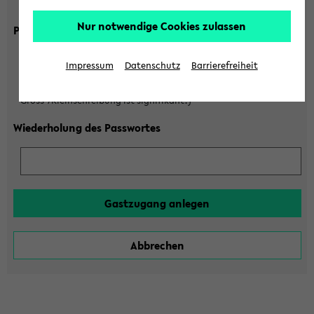
Gross-/Kleinschreibung ist signifikant!)
Nur notwendige Cookies zulassen
Passwort
Impressum
Datenschutz
Barrierefreiheit
(6 bis 20 Zeichen, nur Buchstaben A-Z und Ziffern 0-9,
Gross-/Kleinschreibung ist signifikant!)
Wiederholung des Passwortes