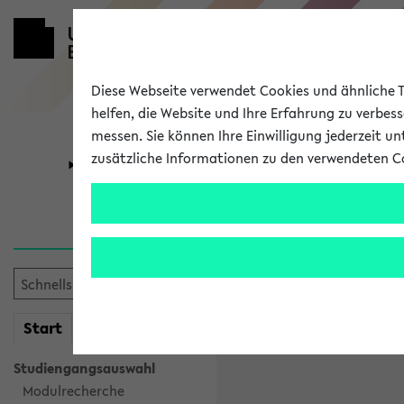
Diese Webseite verwendet Cookies und ähnliche Te
helfen, die Website und Ihre Erfahrung zu verbes
messen. Sie können Ihre Einwilligung jederzeit u
zusätzliche Informationen zu den verwendeten C
Universität
Forschung
Anlegen ein
Hier können Sie einen neuen
gewünschten Anmeldenamen u
mein
Start
eKVV
Anmeldename
Studiengangsauswahl
Modulrecherche