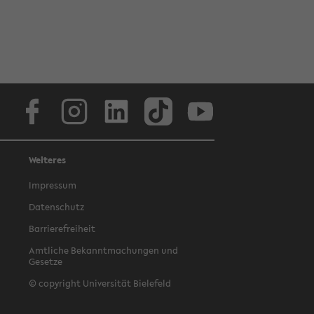
Facebook
Instagram
LinkedIn
TikTok
Youtube
Weiteres
Impressum
Datenschutz
Barrierefreiheit
Amtliche Bekanntmachungen und
Gesetze
© copyright Universität Bielefeld