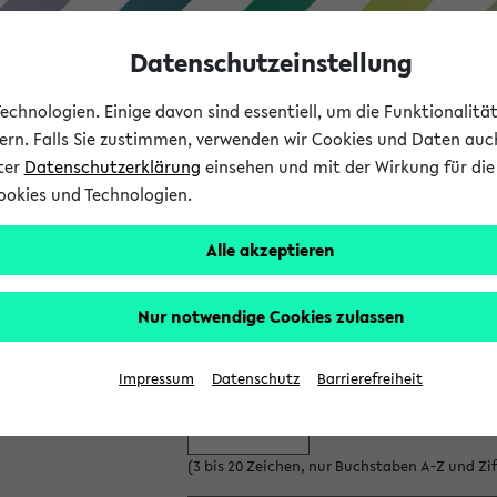
Datenschutzeinstellung
chnologien. Einige davon sind essentiell, um die Funktionalit
sern. Falls Sie zustimmen, verwenden wir Cookies und Daten auc
nter
Datenschutzerklärung
einsehen und mit der Wirkung für die 
ookies und Technologien.
Studium
Lehre
International
Alle akzeptieren
es neuen Gastzugangs
Nur notwendige Cookies zulassen
 Gastzugang anlegen.
Bitte beachten Sie die Einschränkungen, 
nd Ihr Passwort ein:
Impressum
Datenschutz
Barrierefreiheit
(3 bis 20 Zeichen, nur Buchstaben A-Z und Ziff