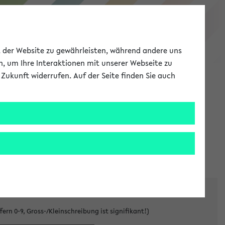
eKVV
ät der Website zu gewährleisten, während andere uns
h, um Ihre Interaktionen mit unserer Webseite zu
Zukunft widerrufen. Auf der Seite finden Sie auch
Meine Uni
EN
ANMELDEN
denen Gastzugänge unterworfen sind.
Tragen Sie den
ern 0-9, Gross-/Kleinschreibung ist signifikant!)