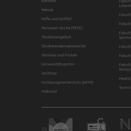
Karriere
Fakult
Litera
Mensa
Fakult
Hilfe und Notfall
Fakult
Personen-Suche (PEVZ)
Fakult
Studienangebot
Sportw
Studierendensekretariat
Fakult
Termine und Fristen
Fakult
Universitätsarchiv
Fakult
Wirtsc
UniShop
Medizi
Vorlesungsverzeichnis (eKVV)
Techni
Webmail