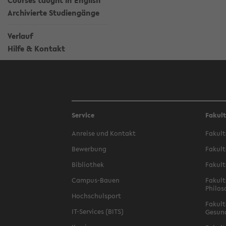
Courses taught in English
Archivierte Studiengänge
Verlauf
Hilfe & Kontakt
Service
Fakul
Anreise und Kontakt
Fakult
Bewerbung
Fakult
Bibliothek
Fakult
Campus-Bauen
Fakult
Philos
Hochschulsport
Fakult
IT-Services (BITS)
Gesun