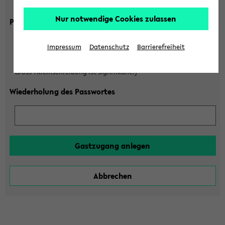
Gross-/Kleinschreibung ist signifikant!)
Nur notwendige Cookies zulassen
Passwort
Impressum
Datenschutz
Barrierefreiheit
(6 bis 20 Zeichen, nur Buchstaben A-Z und Ziffern 0-9,
Gross-/Kleinschreibung ist signifikant!)
Wiederholung des Passwortes