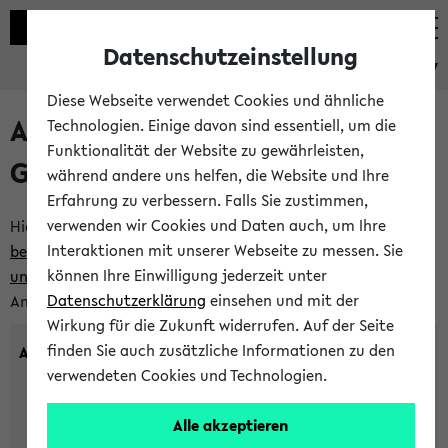
Datenschutzeinstellung
eKVV
Diese Webseite verwendet Cookies und ähnliche
Anlegen eines neuen
Technologien. Einige davon sind essentiell, um die
Funktionalität der Website zu gewährleisten,
Gastzugangs
während andere uns helfen, die Website und Ihre
Erfahrung zu verbessern. Falls Sie zustimmen,
verwenden wir Cookies und Daten auch, um Ihre
Hier können Sie einen neuen Gastzugang anlegen.
Bitte
Interaktionen mit unserer Webseite zu messen. Sie
beachten Sie die Einschränkungen, denen Gastzugänge
können Ihre Einwilligung jederzeit unter
unterworfen sind.
Tragen Sie den gewünschten
Datenschutzerklärung
einsehen und mit der
Anmeldenamen und Ihr Passwort ein:
Wirkung für die Zukunft widerrufen. Auf der Seite
finden Sie auch zusätzliche Informationen zu den
Anmeldename
verwendeten Cookies und Technologien.
Alle akzeptieren
(3 bis 20 Zeichen, nur Buchstaben A-Z und Ziffern 0-9,