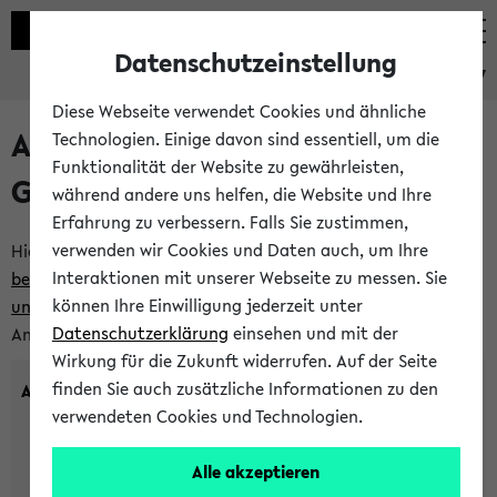
Datenschutzeinstellung
eKVV
Diese Webseite verwendet Cookies und ähnliche
Anlegen eines neuen
Technologien. Einige davon sind essentiell, um die
Funktionalität der Website zu gewährleisten,
Gastzugangs
während andere uns helfen, die Website und Ihre
Erfahrung zu verbessern. Falls Sie zustimmen,
verwenden wir Cookies und Daten auch, um Ihre
Hier können Sie einen neuen Gastzugang anlegen.
Bitte
Interaktionen mit unserer Webseite zu messen. Sie
beachten Sie die Einschränkungen, denen Gastzugänge
können Ihre Einwilligung jederzeit unter
unterworfen sind.
Tragen Sie den gewünschten
Datenschutzerklärung
einsehen und mit der
Anmeldenamen und Ihr Passwort ein:
Wirkung für die Zukunft widerrufen. Auf der Seite
finden Sie auch zusätzliche Informationen zu den
Anmeldename
verwendeten Cookies und Technologien.
Alle akzeptieren
(3 bis 20 Zeichen, nur Buchstaben A-Z und Ziffern 0-9,