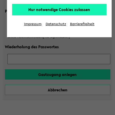
Gross-/Kleinschreibung ist signifikant!)
Nur notwendige Cookies zulassen
Passwort
Impressum
Datenschutz
Barrierefreiheit
(6 bis 20 Zeichen, nur Buchstaben A-Z und Ziffern 0-9,
Gross-/Kleinschreibung ist signifikant!)
Wiederholung des Passwortes