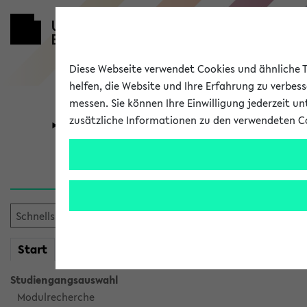
Diese Webseite verwendet Cookies und ähnliche Te
helfen, die Website und Ihre Erfahrung zu verbes
messen. Sie können Ihre Einwilligung jederzeit u
zusätzliche Informationen zu den verwendeten C
Universität
Forschung
Sie möchten auf eine eKVV 
mein
Start
eKVV
Studiengangsauswahl
Modulrecherche