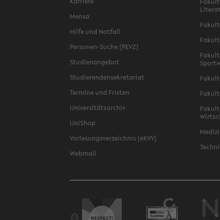
Karriere
Fakult
Litera
Mensa
Fakult
Hilfe und Notfall
Fakult
Personen-Suche (PEVZ)
Fakult
Studienangebot
Sportw
Studierendensekretariat
Fakult
Termine und Fristen
Fakult
Universitätsarchiv
Fakult
Wirtsc
UniShop
Medizi
Vorlesungsverzeichnis (eKVV)
Techni
Webmail