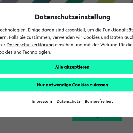
Datenschutzeinstellung
chnologien. Einige davon sind essentiell, um die Funktionalit
sern. Falls Sie zustimmen, verwenden wir Cookies und Daten auc
nter
Datenschutzerklärung
einsehen und mit der Wirkung für die 
ookies und Technologien.
Studium
Lehre
International
Alle akzeptieren
Funktion zugreifen, die Ihnen erst nach einer Anmeldung am Sy
Nur notwendige Cookies zulassen
Bitte melden Sie sich 
Impressum
Datenschutz
Barrierefreiheit
Anmeldung am eKVV