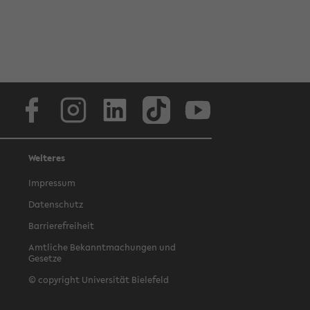
Facebook
Instagram
LinkedIn
TikTok
Youtube
Weiteres
Impressum
Datenschutz
Barrierefreiheit
Amtliche Bekanntmachungen und
Gesetze
© copyright Universität Bielefeld