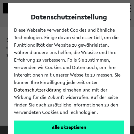
Datenschutzeinstellung
eKVV
Diese Webseite verwendet Cookies und ähnliche
Technologien. Einige davon sind essentiell, um die
Sie möchten auf eine eKVV Funktion zugreifen, die Ihnen
Funktionalität der Website zu gewährleisten,
erst nach einer Anmeldung am System zur Verfügung
während andere uns helfen, die Website und Ihre
steht.
Erfahrung zu verbessern. Falls Sie zustimmen,
verwenden wir Cookies und Daten auch, um Ihre
Bitte melden Sie sich an:
Interaktionen mit unserer Webseite zu messen. Sie
können Ihre Einwilligung jederzeit unter
Datenschutzerklärung
einsehen und mit der
Anmeldung am eKVV
Wirkung für die Zukunft widerrufen. Auf der Seite
finden Sie auch zusätzliche Informationen zu den
verwendeten Cookies und Technologien.
Alle akzeptieren
Facebook
Instagram
LinkedIn
TikTok
Youtube