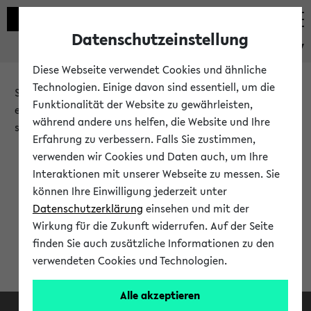
Datenschutzeinstellung
eKVV
Diese Webseite verwendet Cookies und ähnliche
Technologien. Einige davon sind essentiell, um die
Sie möchten auf eine eKVV Funktion zugreifen, die Ihnen
Funktionalität der Website zu gewährleisten,
erst nach einer Anmeldung am System zur Verfügung
während andere uns helfen, die Website und Ihre
steht.
Erfahrung zu verbessern. Falls Sie zustimmen,
verwenden wir Cookies und Daten auch, um Ihre
Bitte melden Sie sich an:
Interaktionen mit unserer Webseite zu messen. Sie
können Ihre Einwilligung jederzeit unter
Datenschutzerklärung
einsehen und mit der
Anmeldung am eKVV
Wirkung für die Zukunft widerrufen. Auf der Seite
finden Sie auch zusätzliche Informationen zu den
verwendeten Cookies und Technologien.
Alle akzeptieren
Facebook
Instagram
LinkedIn
TikTok
Youtube