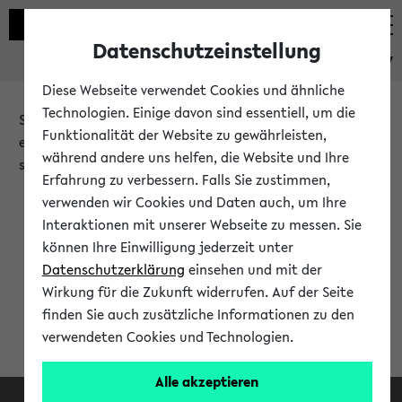
Datenschutzeinstellung
eKVV
Diese Webseite verwendet Cookies und ähnliche
Technologien. Einige davon sind essentiell, um die
Sie möchten auf eine eKVV Funktion zugreifen, die Ihnen
Funktionalität der Website zu gewährleisten,
erst nach einer Anmeldung am System zur Verfügung
während andere uns helfen, die Website und Ihre
steht.
Erfahrung zu verbessern. Falls Sie zustimmen,
verwenden wir Cookies und Daten auch, um Ihre
Bitte melden Sie sich an:
Interaktionen mit unserer Webseite zu messen. Sie
können Ihre Einwilligung jederzeit unter
Datenschutzerklärung
einsehen und mit der
Anmeldung am eKVV
Wirkung für die Zukunft widerrufen. Auf der Seite
finden Sie auch zusätzliche Informationen zu den
verwendeten Cookies und Technologien.
Alle akzeptieren
Facebook
Instagram
LinkedIn
TikTok
Youtube