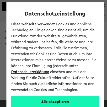
Datenschutzeinstellung
eKVV
Diese Webseite verwendet Cookies und ähnliche
Technologien. Einige davon sind essentiell, um die
Sie möchten auf eine eKVV Funktion zugreifen, die Ihnen
Funktionalität der Website zu gewährleisten,
erst nach einer Anmeldung am System zur Verfügung
während andere uns helfen, die Website und Ihre
steht.
Erfahrung zu verbessern. Falls Sie zustimmen,
verwenden wir Cookies und Daten auch, um Ihre
Bitte melden Sie sich an:
Interaktionen mit unserer Webseite zu messen. Sie
können Ihre Einwilligung jederzeit unter
Datenschutzerklärung
einsehen und mit der
Anmeldung am eKVV
Wirkung für die Zukunft widerrufen. Auf der Seite
finden Sie auch zusätzliche Informationen zu den
verwendeten Cookies und Technologien.
Alle akzeptieren
Facebook
Instagram
LinkedIn
TikTok
Youtube