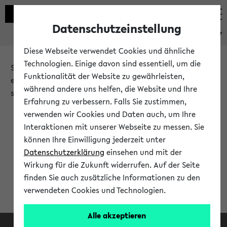
Datenschutzeinstellung
eKVV
Diese Webseite verwendet Cookies und ähnliche
Technologien. Einige davon sind essentiell, um die
Sie möchten auf eine eKVV Funktion zugreifen, die Ihnen
Funktionalität der Website zu gewährleisten,
erst nach einer Anmeldung am System zur Verfügung
während andere uns helfen, die Website und Ihre
steht.
Erfahrung zu verbessern. Falls Sie zustimmen,
verwenden wir Cookies und Daten auch, um Ihre
Bitte melden Sie sich an:
Interaktionen mit unserer Webseite zu messen. Sie
können Ihre Einwilligung jederzeit unter
Datenschutzerklärung
einsehen und mit der
Anmeldung am eKVV
Wirkung für die Zukunft widerrufen. Auf der Seite
finden Sie auch zusätzliche Informationen zu den
verwendeten Cookies und Technologien.
Alle akzeptieren
Facebook
Instagram
LinkedIn
TikTok
Youtube