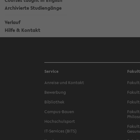
Courses taught in English
Archivierte Studiengänge
Verlauf
Hilfe & Kontakt
Service
Fakul
Anreise und Kontakt
Fakult
Bewerbung
Fakult
Bibliothek
Fakult
Campus-Bauen
Fakult
Philos
Hochschulsport
Fakult
IT-Services (BITS)
Gesun