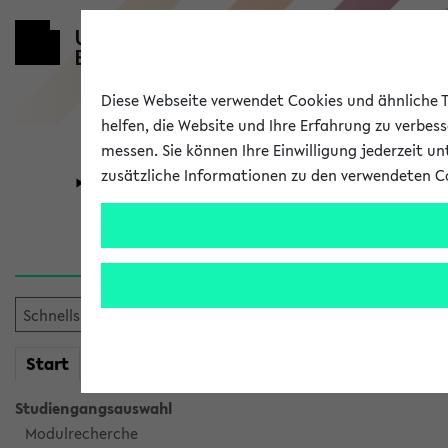
Diese Webseite verwendet Cookies und ähnliche Te
helfen, die Website und Ihre Erfahrung zu verbes
messen. Sie können Ihre Einwilligung jederzeit u
zusätzliche Informationen zu den verwendeten C
Universität
Forschung
Sie möchten auf eine eKVV 
mein
Start
eKVV
Studiengangsauswahl
Modulrecherche