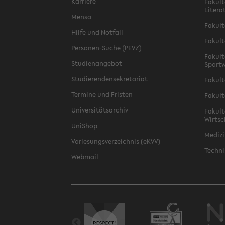
Karriere
Fakult
Litera
Mensa
Fakult
Hilfe und Notfall
Fakult
Personen-Suche (PEVZ)
Fakult
Studienangebot
Sportw
Studierendensekretariat
Fakult
Termine und Fristen
Fakult
Universitätsarchiv
Fakult
Wirtsc
UniShop
Medizi
Vorlesungsverzeichnis (eKVV)
Techni
Webmail