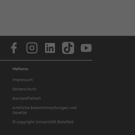
Facebook
Instagram
LinkedIn
TikTok
Youtube
Weiteres
Impressum
Datenschutz
Barrierefreiheit
Amtliche Bekanntmachungen und
Gesetze
© copyright Universität Bielefeld