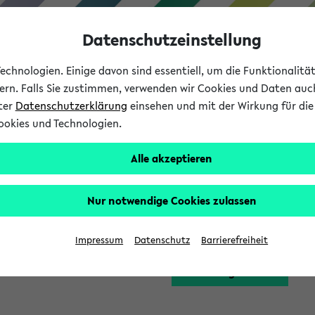
Datenschutzeinstellung
chnologien. Einige davon sind essentiell, um die Funktionalit
sern. Falls Sie zustimmen, verwenden wir Cookies und Daten auc
nter
Datenschutzerklärung
einsehen und mit der Wirkung für die 
ookies und Technologien.
Studium
Lehre
International
Alle akzeptieren
Funktion zugreifen, die Ihnen erst nach einer Anmeldung am Sy
Nur notwendige Cookies zulassen
Bitte melden Sie sich 
Impressum
Datenschutz
Barrierefreiheit
Anmeldung am eKVV